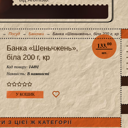
→
Посуд
→
Баночки
→
Банка «Шеньчжень», біла 200 г, кр
00
133.
Банка «Шеньчжень»,
шт.
біла 200 г, кр
Код товару:
14491
Наявність:
В наявності
У КОШИК
И З ЦІЄЇ Ж КАТЕГОРІЇ