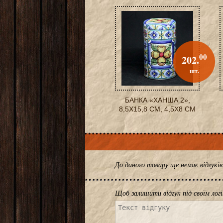
00
202.
шт.
БАНКА «ХАНША 2»,
8,5X15,8 СМ, 4,5X8 СМ
До даного товару ще немає відгук
Щоб залишити відгук під своїм лог