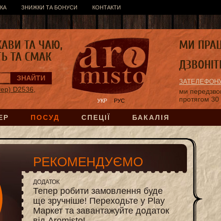
КА
ЗНИЖКИ ТА БОНУСИ
КОНТАКТИ
КАВИ ТА ЧАЮ,
МИ ПРА
ТЬ ТА СМАК
ДЗВОНІТ
ЗАТЕЛЕФОНУ
уер) D2536,
ми передзв
протягом 30
УКР
РУС
ЕР
ПОСУД
СПЕЦІЇ
БАКАЛІЯ
РЕКОМЕНДУЄМО
ДОДАТОК
Тепер робити замовлення буде
ще зручніше! Переходьте у Play
Маркет та завантажуйте додаток
від Aromisto!