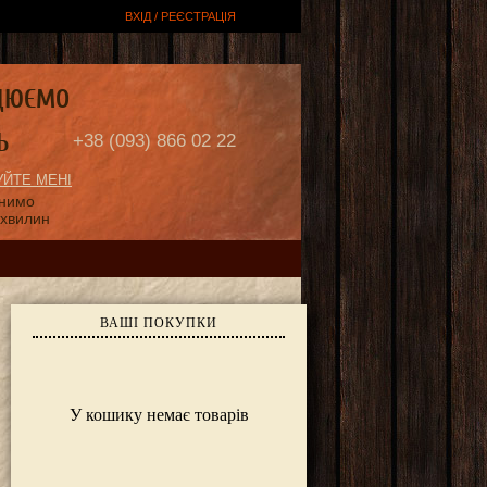
ВХІД / РЕЄСТРАЦІЯ
ЦЮЄМО
Ь
+38 (093) 866 02 22
ЙТЕ МЕНІ
онимо
 хвилин
ВАШІ ПОКУПКИ
У кошику немає товарів