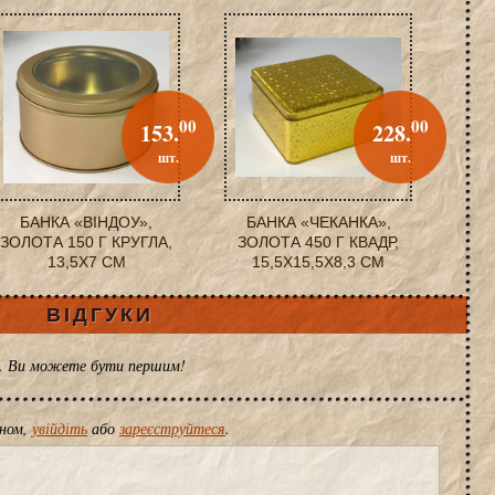
00
00
153.
228.
шт.
шт.
БАНКА «ВІНДОУ»,
БАНКА «ЧЕКАНКА»,
ЗОЛОТА 150 Г КРУГЛА,
ЗОЛОТА 450 Г КВАДР,
13,5X7 СМ
15,5X15,5X8,3 СМ
ВІДГУКИ
ів. Ви можете бути першим!
іном,
увійдіть
або
зареєструйтеся
.