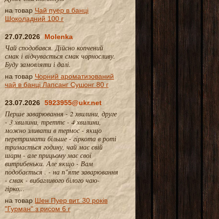
на товар
Чай пуер в банці
Шоколадний 100 г
27.07.2026
Molenka
Чай сподобався. Дійсно копчений
смак і відчувається смак чорносливу.
Буду замовляти і далі.
на товар
Чорний ароматизований
чай в банці Лапсанг Сушонг 80 г
23.07.2026
5923955@ukr.net
Перше заварювання - 2 хвилини, друге
- 3 хвилини, треттє - 4 хвилини,
можно зливати в термос - якщо
перетримати більше - гіркота в роті
тримається годину, чай має свій
шарм - але прицьому має свої
витрибеньки. Але якщо - Вам
подобається . - на п"яте заварювання
- смак - вибагливого білого чаю-
гірко...
на товар
Шен Пуер вит. 30 років
"Гурман" з рисом 6 г