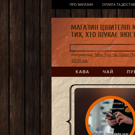
ПРО МАГАЗИН
ОПЛАТА ТА ДОСТАВ
МАГАЗИН ЦІНИТЕЛІВ 
ТИХ, ХТО ШУКАЄ ЯКІС
наприклад,
Міні Туо-Ча (Шен П
2020 рік,
КАВА
ЧАЙ
ПУ