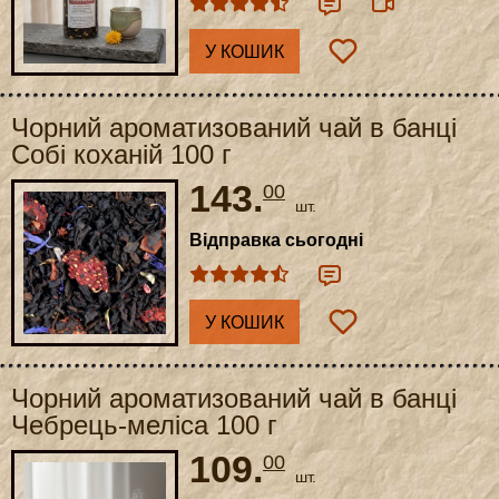
У КОШИК
Чорний ароматизований чай в банці
Собі коханій 100 г
143.
00
шт.
Відправка сьогодні
У КОШИК
Чорний ароматизований чай в банці
Чебрець-меліса 100 г
109.
00
шт.