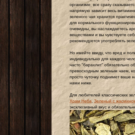
организме, все сразу сказываетс
напрямую зависит весь витамин
зеленого чая хранится практиче
для нормального функционирован
очевидны, вы наслаждаетесь а
веществами и вы чувствуете себя
рекомендуется употреблять зел
Но имейте ввиду, что вред и пол
индивидуально для каждого чел
часто "барахлит" обязательно об
превосходным зеленым чаем, ко
просто чуточку поднимет ваше н
нами ниже.
Для любителей классических зе
Храм Неба
,
Зеленый с жасмино
эксклюзивный вкус и обязательн