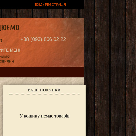
ВХІД / РЕЄСТРАЦІЯ
ЦЮЄМО
Ь
+38 (093) 866 02 22
ЙТЕ МЕНІ
онимо
 хвилин
ВАШІ ПОКУПКИ
У кошику немає товарів