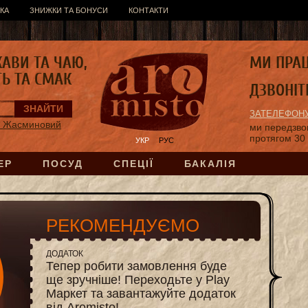
КА
ЗНИЖКИ ТА БОНУСИ
КОНТАКТИ
КАВИ ТА ЧАЮ,
МИ ПРА
ТЬ ТА СМАК
ДЗВОНІТ
ЗАТЕЛЕФОНУ
ці Жасминовий
ми передзв
протягом 30
УКР
РУС
ЕР
ПОСУД
СПЕЦІЇ
БАКАЛІЯ
РЕКОМЕНДУЄМО
ДОДАТОК
Тепер робити замовлення буде
ще зручніше! Переходьте у Play
Маркет та завантажуйте додаток
від Aromisto!