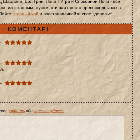
щ Шаолина, Ерл Грин, Лапа ТИгра и Спокойной Ночи - все
м, изысканным вкусом, эти чаи просто превосходны как в
 Пейте
зеленый чай
и восстанавливайте свое здоровье!
КОМЕНТАРІ
А!
іном,
увійдіть
або
зареєструйтеся
.