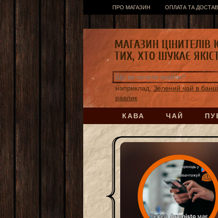
ПРО МАГАЗИН
ОПЛАТА ТА ДОСТАВ
МАГАЗИН ЦІНИТЕЛІВ 
ТИХ, ХТО ШУКАЄ ЯКІС
наприклад,
Зелений чай в бан
равлик
КАВА
ЧАЙ
ПУ