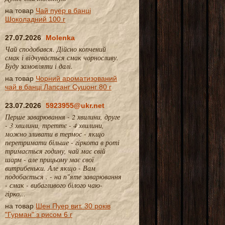
на товар
Чай пуер в банці
Шоколадний 100 г
27.07.2026
Molenka
Чай сподобався. Дійсно копчений
смак і відчувається смак чорносливу.
Буду замовляти і далі.
на товар
Чорний ароматизований
чай в банці Лапсанг Сушонг 80 г
23.07.2026
5923955@ukr.net
Перше заварювання - 2 хвилини, друге
- 3 хвилини, треттє - 4 хвилини,
можно зливати в термос - якщо
перетримати більше - гіркота в роті
тримається годину, чай має свій
шарм - але прицьому має свої
витрибеньки. Але якщо - Вам
подобається . - на п"яте заварювання
- смак - вибагливого білого чаю-
гірко...
на товар
Шен Пуер вит. 30 років
"Гурман" з рисом 6 г