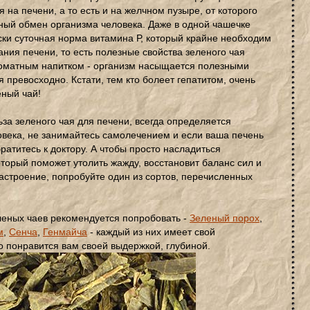
я на печени, а то есть и на желчном пузыре, от которого
ный обмен организма человека. Даже в одной чашечке
ски суточная норма витамина Р, который крайне необходим
ия печени, то есть полезные свойства зеленого чая
роматным напитком - организм насыщается полезными
 превосходно. Кстати, тем кто болеет гепатитом, очень
еный чай!
ьза зеленого чая для печени, всегда определяется
овека, не занимайтесь самолечением и если ваша печень
ратитесь к доктору. А чтобы просто насладиться
торый поможет утолить жажду, восстановит баланс сил и
астроение, попробуйте один из сортов, перечисленных
леных чаев рекомендуется попробовать -
Зеленый порох
,
м
,
Сенча
,
Генмайча
- каждый из них имеет свой
о понравится вам своей выдержкой, глубиной.