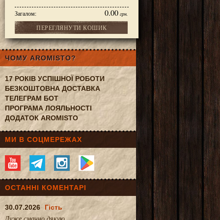
0.00
Загалом:
грн.
ПЕРЕГЛЯНУТИ КОШИК
удодейственного эликсира
ЧОМУ AROMISTO?
17 РОКІВ УСПІШНОЇ РОБОТИ
БЕЗКОШТОВНА ДОСТАВКА
ТЕЛЕГРАМ БОТ
ПРОГРАМА ЛОЯЛЬНОСТІ
ДОДАТОК AROMISTO
МИ В СОЦМЕРЕЖАХ
ОСТАННІ КОМЕНТАРІ
30.07.2026
Гість
Дуже смачно.дякую