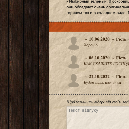
- Имбирный зеленый, 8 сокрови
они обладают очень оригинальны
горячем так и в холодном виде.
10.06.2020
Гість
Хорошо
06.10.2020
Гість
КАК СКАЖИТЕ ГОСПОД
22.10.2022
Гість
Будем пить илечится
Щоб залишити відгук під своїм лог