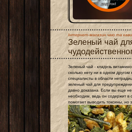
Інтернет-магазин чаю та кави
Зеленый чай для
чудодейственно
Зеленый чай - кладезь витаминов
сколько нету ни в одном другом
специалисты в области нетрад
зеленый чай для предупреждени
давно доказана. Если вы еще не
необходим, ведь он содержит в
помогает выводить токсины, но э