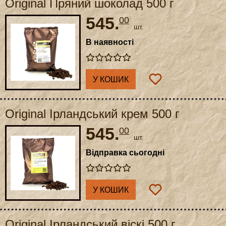
Original Пряний шоколад 500 г
545.
00
шт.
В наявності
У КОШИК
Original Ірландський крем 500 г
545.
00
шт.
Відправка сьогодні
У КОШИК
Original Ірландський віскі 500 г