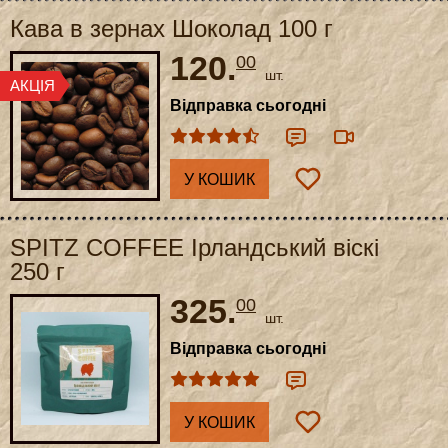
Кава в зернах Шоколад 100 г
120.
00
шт.
Відправка сьогодні
У КОШИК
SPITZ COFFEE Ірландський віскі
250 г
325.
00
шт.
Відправка сьогодні
У КОШИК