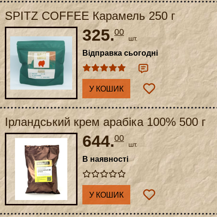
SPITZ COFFEE Карамель 250 г
325.
00
шт.
Відправка сьогодні
У КОШИК
Ірландський крем арабіка 100% 500 г
644.
00
шт.
В наявності
У КОШИК