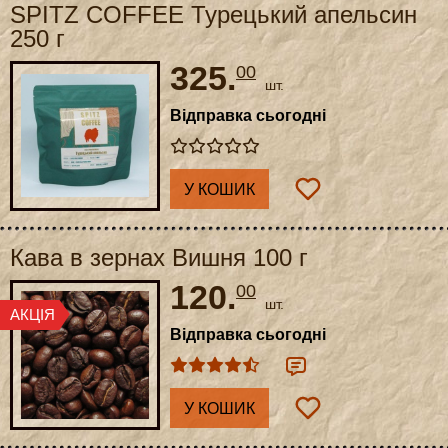
SPITZ COFFEE Турецький апельсин
250 г
325.
00
шт.
Відправка сьогодні
У КОШИК
Кава в зернах Вишня 100 г
120.
00
шт.
Відправка сьогодні
У КОШИК