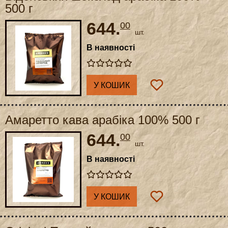
500 г
644.
00
шт.
В наявності
У КОШИК
Амаретто кава арабіка 100% 500 г
644.
00
шт.
В наявності
У КОШИК