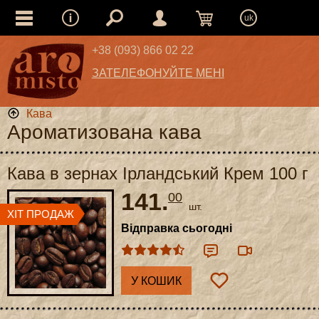
uk
+38 (093) 866 02 22
ЗАТЕЛЕФОНУЙТЕ МЕНІ
Кава
Ароматизована кава
Кава в зернах Ірландський Крем 100 г
141.
00
шт.
Відправка сьогодні
У КОШИК