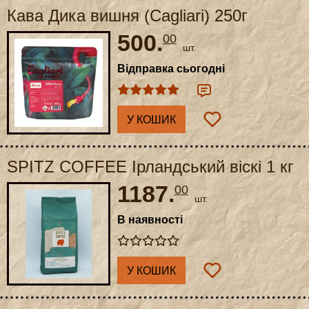
Кава Дика вишня (Cagliari) 250г
500.
00
шт.
Відправка сьогодні
У КОШИК
SPITZ COFFEE Ірландський віскі 1 кг
1187.
00
шт.
В наявності
У КОШИК