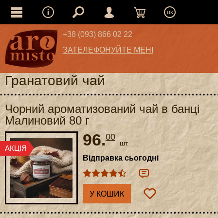
uk
+38 (093) 866 02 22
ЗАТЕЛЕФОНУЙТЕ МЕНІ
Гранатовий чай
Чорний ароматизований чай в банці
Малиновий 80 г
96.
00
шт.
Відправка сьогодні
У КОШИК