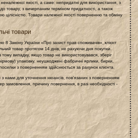
неналежної якості, а саме: непридатні для використання, з
до товару, з вичерпаним терміном придатності, а також
ою цілісністю. Товари належної якості поверненню та обміну
льчі товари
ю 8 Закону України «Про захист прав споживачів», клієнт
ьчий товар протягом 14 днів, не рахуючи дня покупки.
тому випадку, якщо товар не використовувався, зберіг
фірмову) упаковку, неушкоджені фабричні ярлики, бирки,
посилки з поверненням здійснюється за рахунок клієнта.
 з нами для уточнення нюансів, пов'язаних з поверненням
ер замовлення, причину повернення, в разі необхідності -