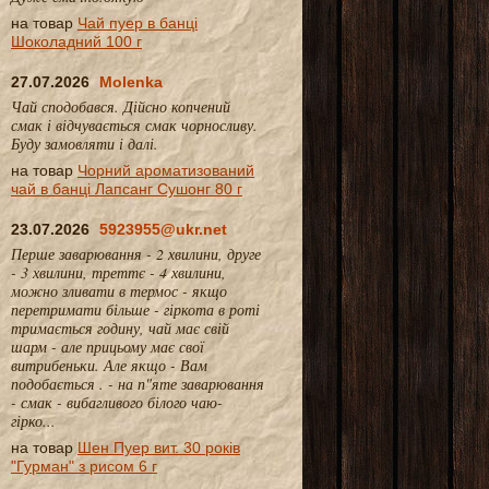
на товар
Чай пуер в банці
Шоколадний 100 г
27.07.2026
Molenka
Чай сподобався. Дійсно копчений
смак і відчувається смак чорносливу.
Буду замовляти і далі.
на товар
Чорний ароматизований
чай в банці Лапсанг Сушонг 80 г
23.07.2026
5923955@ukr.net
Перше заварювання - 2 хвилини, друге
- 3 хвилини, треттє - 4 хвилини,
можно зливати в термос - якщо
перетримати більше - гіркота в роті
тримається годину, чай має свій
шарм - але прицьому має свої
витрибеньки. Але якщо - Вам
подобається . - на п"яте заварювання
- смак - вибагливого білого чаю-
гірко...
на товар
Шен Пуер вит. 30 років
"Гурман" з рисом 6 г