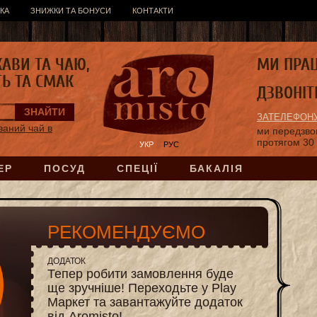
КА
ЗНИЖКИ ТА БОНУСИ
КОНТАКТИ
КАВИ ТА ЧАЮ,
МИ ПРА
ТЬ ТА СМАК
ДЗВОНІТ
ЗАТЕЛЕФОНУ
ваний чай в
ми передзв
протягом 30
УКР
РУС
ЕР
ПОСУД
СПЕЦІЇ
БАКАЛІЯ
РЕКОМЕНДУЄМО
ДОДАТОК
Тепер робити замовлення буде
ще зручніше! Переходьте у Play
Маркет та завантажуйте додаток
від Aromisto!