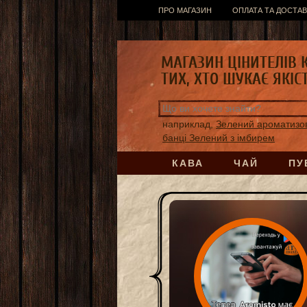
ПРО МАГАЗИН
ОПЛАТА ТА ДОСТАВ
МАГАЗИН ЦІНИТЕЛІВ 
ТИХ, ХТО ШУКАЄ ЯКІС
наприклад,
Зелений ароматизо
банці Зелений з імбирем
КАВА
ЧАЙ
ПУ