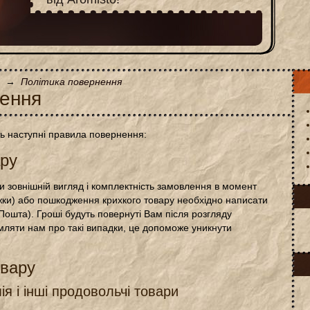
→
Політика повернення
нення
ть наступні правила повернення:
ару
 зовнішній вигляд і комплектність замовлення в момент
іжки) або пошкодження крихкого товару необхідно написати
Пошта). Гроші будуть повернуті Вам після розгляду
мляти нам про такі випадки, це допоможе уникнути
овару
лія і інші продовольчі товари