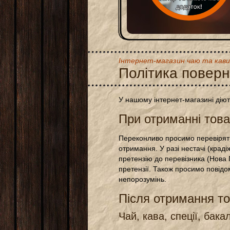
Інтернет-магазин чаю та кави
Політика повер
У нашому інтернет-магазині дію
При отриманні тов
Переконливо просимо перевіряти
отримання. У разі нестачі (крад
претензію до перевізника (Нова 
претензії. Також просимо повідо
непорозумінь.
Після отримання т
Чай, кава, спеції, бака