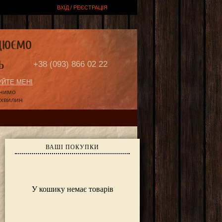
ВХІД / РЕЄСТРАЦІЯ
ЦЮЄМО
Ь
+38 (093) 866 02 22
ЙТЕ МЕНІ
онимо
 хвилин
ВАШІ ПОКУПКИ
У кошику немає товарів