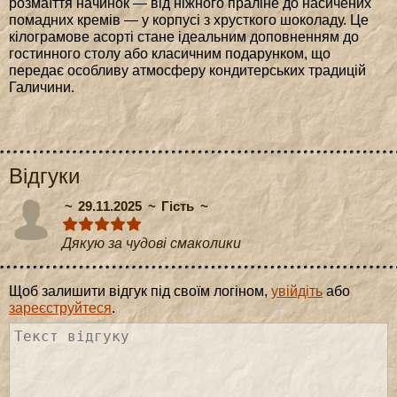
розмаїття начинок — від ніжного праліне до насичених
помадних кремів — у корпусі з хрусткого шоколаду. Це
кілограмове асорті стане ідеальним доповненням до
гостинного столу або класичним подарунком, що
передає особливу атмосферу кондитерських традицій
Галичини.
Відгуки
29.11.2025
Гість
Дякую за чудові смаколики
Щоб залишити відгук під своїм логіном,
увійдіть
або
зареєструйтеся
.