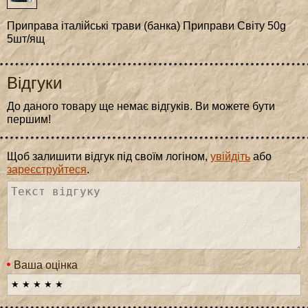
Приправа італійські трави (банка) Приправи Світу 50g
5шт/ящ
Відгуки
До даного товару ще немає відгуків. Ви можете бути
першим!
Щоб залишити відгук під своїм логіном,
увійдіть
або
зареєструйтеся
.
Ваша оцінка