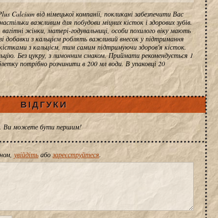
us Calcium від німецької компанії, покликані забезпечити Вас
 настільки важливим для побудови міцних кісток і здорових зубів.
 вагітні жінки, матері-годувальниці, особи похилого віку мають
ові добавки з кальцієм роблять важливий внесок у підтримання
а кістками з кальцієм, тим самим підтримуючи здоров'я кісток.
ьцію. Без цукру, з лимонним смаком. Приймати рекомендується 1
блетку потрібно розчинити в 200 мл води. В упаковці 20
ВІДГУКИ
ів. Ви можете бути першим!
іном,
увійдіть
або
зареєструйтеся
.