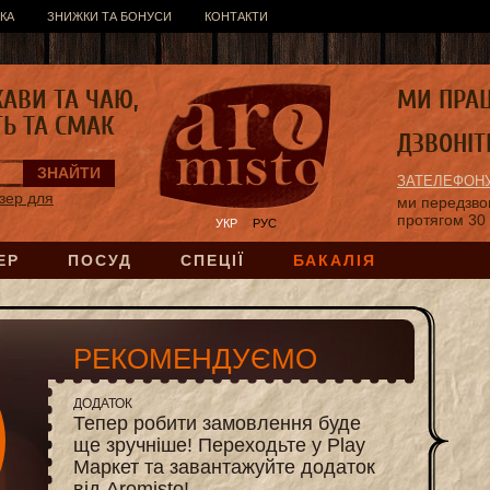
КА
ЗНИЖКИ ТА БОНУСИ
КОНТАКТИ
КАВИ ТА ЧАЮ,
МИ ПРА
ТЬ ТА СМАК
ДЗВОНІТ
ЗАТЕЛЕФОНУ
зер для
ми передзв
протягом 30
УКР
РУС
ЕР
ПОСУД
СПЕЦІЇ
БАКАЛІЯ
РЕКОМЕНДУЄМО
ДОДАТОК
Тепер робити замовлення буде
ще зручніше! Переходьте у Play
Маркет та завантажуйте додаток
від Aromisto!