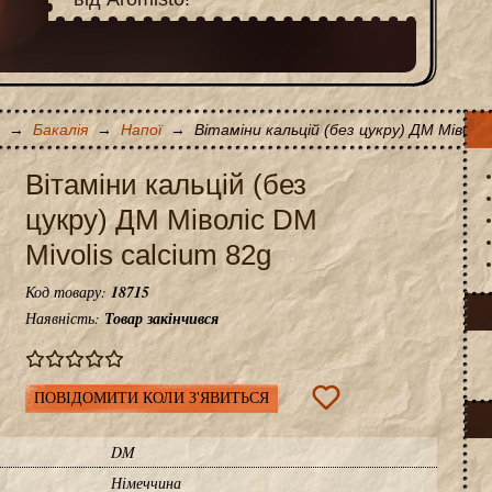
→
Бакалія
→
Напої
→
Вітаміни кальцій (без цукру) ДМ Міволіс
Вітаміни кальцій (без
цукру) ДМ Міволіс DM
Mivolis calcium 82g
Код товару:
18715
Наявність:
Товар закінчився
ПОВІДОМИТИ КОЛИ З'ЯВИТЬСЯ
DM
Німеччина