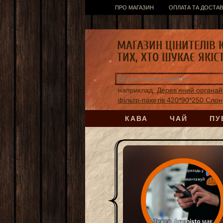
ПРО МАГАЗИН
ОПЛАТА ТА ДОСТАВ
МАГАЗИН ЦІНИТЕЛІВ 
ТИХ, ХТО ШУКАЄ ЯКІС
наприклад,
Дерев'яний органай
фільтр-пакетів 420*90*250 Слон
КАВА
ЧАЙ
ПУ