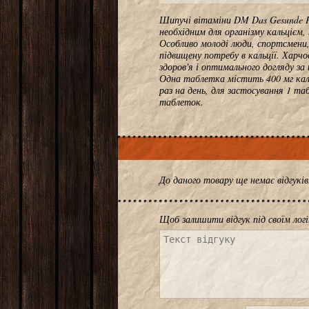
Шипучі вітаміни DM Das Gesunde Pl
необхідним для організму кальцієм,
Особливо молоді люди, спортсмени,
підвищену потребу в кальції. Харч
здоров'я і оптимального догляду з
Одна таблетка містить 400 мг кал
раз на день, для застосування 1 та
таблеток.
До даного товару ще немає відгук
Щоб залишити відгук під своїм лог