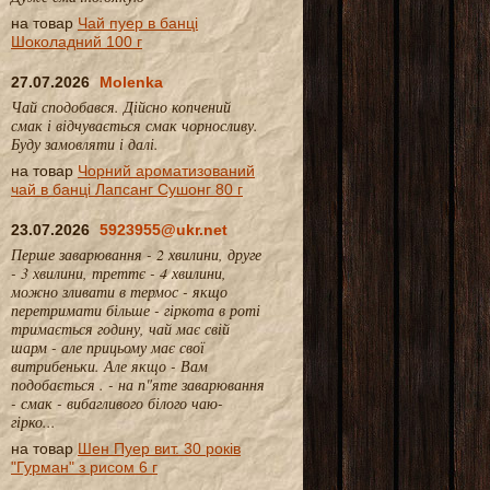
на товар
Чай пуер в банці
Шоколадний 100 г
27.07.2026
Molenka
Чай сподобався. Дійсно копчений
смак і відчувається смак чорносливу.
Буду замовляти і далі.
на товар
Чорний ароматизований
чай в банці Лапсанг Сушонг 80 г
23.07.2026
5923955@ukr.net
Перше заварювання - 2 хвилини, друге
- 3 хвилини, треттє - 4 хвилини,
можно зливати в термос - якщо
перетримати більше - гіркота в роті
тримається годину, чай має свій
шарм - але прицьому має свої
витрибеньки. Але якщо - Вам
подобається . - на п"яте заварювання
- смак - вибагливого білого чаю-
гірко...
на товар
Шен Пуер вит. 30 років
"Гурман" з рисом 6 г