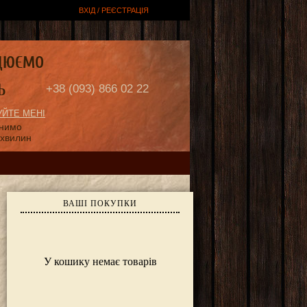
ВХІД / РЕЄСТРАЦІЯ
ЦЮЄМО
Ь
+38 (093) 866 02 22
ЙТЕ МЕНІ
онимо
 хвилин
ВАШІ ПОКУПКИ
У кошику немає товарів