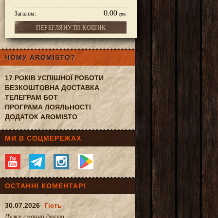
0.00
Загалом:
грн.
ПЕРЕГЛЯНУТИ КОШИК
 DM Mivolis calcium 82g
ЧОМУ AROMISTO?
17 РОКІВ УСПІШНОЇ РОБОТИ
БЕЗКОШТОВНА ДОСТАВКА
ТЕЛЕГРАМ БОТ
ПРОГРАМА ЛОЯЛЬНОСТІ
ДОДАТОК AROMISTO
МИ В СОЦМЕРЕЖАХ
ОСТАННІ КОМЕНТАРІ
30.07.2026
Гість
Дуже смачно.дякую