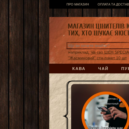
ПРО МАГАЗИН
ОПЛАТА ТА ДОСТАВ
МАГАЗИН ЦІНИТЕЛІВ 
ТИХ, ХТО ШУКАЄ ЯКІС
наприклад,
Ча-гао ШЕН SPECI
"Жасминовий" стік-пакет 10 шт
КАВА
ЧАЙ
ПУ