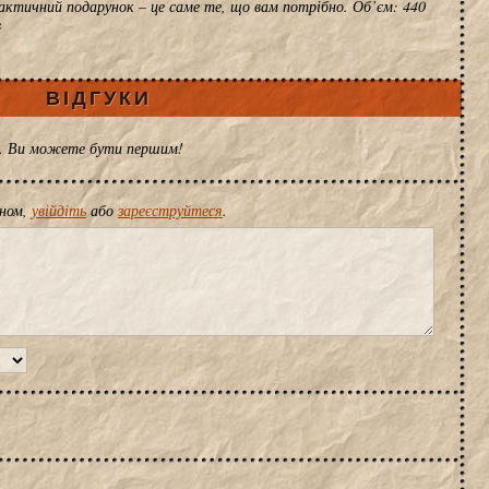
актичний подарунок – це саме те, що вам потрібно. Об’єм: 440
в
ВІДГУКИ
ів. Ви можете бути першим!
іном,
увійдіть
або
зареєструйтеся
.