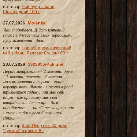
на товар
Чай пуер в банці
Шоколадний 100 г
27.07.2026
Molenka
Чай сподобався. Дійсно копчений
смак і відчувається смак чорносливу.
Буду замовляти і далі.
на товар
Чорний ароматизований
чай в банці Лапсанг Сушонг 80 г
23.07.2026
5923955@ukr.net
Перше заварювання - 2 хвилини, друге
- 3 хвилини, треттє - 4 хвилини,
можно зливати в термос - якщо
перетримати більше - гіркота в роті
тримається годину, чай має свій
шарм - але прицьому має свої
витрибеньки. Але якщо - Вам
подобається . - на п"яте заварювання
- смак - вибагливого білого чаю-
гірко...
на товар
Шен Пуер вит. 30 років
"Гурман" з рисом 6 г