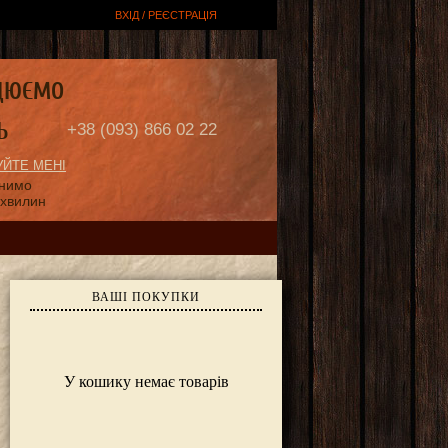
ВХІД / РЕЄСТРАЦІЯ
ЦЮЄМО
Ь
+38 (093) 866 02 22
ЙТЕ МЕНІ
онимо
 хвилин
ВАШІ ПОКУПКИ
У кошику немає товарів