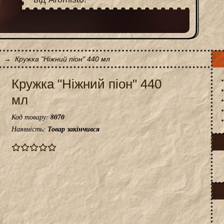
→
Кружка "Ніжний піон" 440 мл
Кружка "Ніжний піон" 440
мл
Код товару:
8070
Наявність:
Товар закінчився