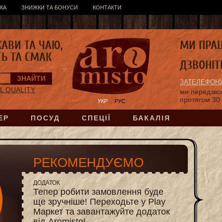
КА
ЗНИЖКИ ТА БОНУСИ
КОНТАКТИ
КАВИ ТА ЧАЮ,
МИ ПРА
ТЬ ТА СМАК
ДЗВОНІТ
ЗАТЕЛЕФОНУ
AL QUALITY
ми передзв
протягом 30
УКР
РУС
ЕР
ПОСУД
СПЕЦІЇ
БАКАЛІЯ
РЕКОМЕНДУЄМО
ДОДАТОК
Тепер робити замовлення буде
ще зручніше! Переходьте у Play
Маркет та завантажуйте додаток
від Aromisto!