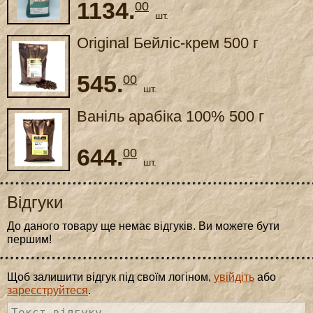
1134.
00
шт.
Original Бейліс-крем 500 г
545.
00
шт.
Ваніль арабіка 100% 500 г
644.
00
шт.
Відгуки
До даного товару ще немає відгуків. Ви можете бути
першим!
Щоб залишити відгук під своїм логіном,
увійдіть
або
зареєструйтеся
.