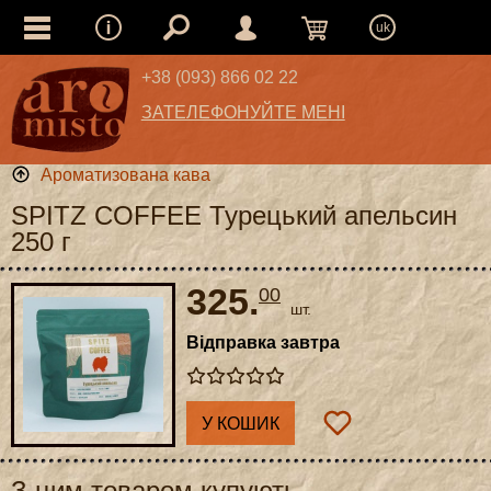
uk
+38 (093) 866 02 22
ЗАТЕЛЕФОНУЙТЕ МЕНІ
Ароматизована кава
SPITZ COFFEE Турецький апельсин
250 г
325.
00
шт.
Відправка завтра
У КОШИК
З цим товаром купують