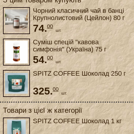
Чорний класичний чай в банці
Крупнолистовий (Цейлон) 80 г
74.
00
шт.
Суміш спецій "кавова
симфонія" (Україна) 75 г
54.
00
шт.
SPITZ COFFEE Шоколад 250 г
325.
00
шт.
Товари з цієї ж категорії
SPITZ COFFEE Шоколад 1 кг