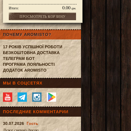
0.00
Итого:
грн.
ПРОСМОТРЕТЬ КОРЗИНУ
, 102-69
ПОЧЕМУ AROMISTO?
17 РОКІВ УСПІШНОЇ РОБОТИ
БЕЗКОШТОВНА ДОСТАВКА
ТЕЛЕГРАМ БОТ
ПРОГРАМА ЛОЯЛЬНОСТІ
ДОДАТОК AROMISTO
МЫ В СОЦСЕТЯХ
ПОСЛЕДНИЕ КОММЕНТАРИИ
30.07.2026
Гость
Дуже смачно.дякую