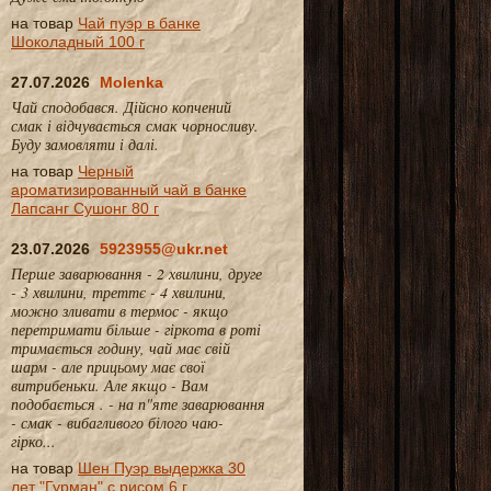
на товар
Чай пуэр в банке
Шоколадный 100 г
27.07.2026
Molenka
Чай сподобався. Дійсно копчений
смак і відчувається смак чорносливу.
Буду замовляти і далі.
на товар
Черный
ароматизированный чай в банке
Лапсанг Сушонг 80 г
23.07.2026
5923955@ukr.net
Перше заварювання - 2 хвилини, друге
- 3 хвилини, треттє - 4 хвилини,
можно зливати в термос - якщо
перетримати більше - гіркота в роті
тримається годину, чай має свій
шарм - але прицьому має свої
витрибеньки. Але якщо - Вам
подобається . - на п"яте заварювання
- смак - вибагливого білого чаю-
гірко...
на товар
Шен Пуэр выдержка 30
лет "Гурман" с рисом 6 г