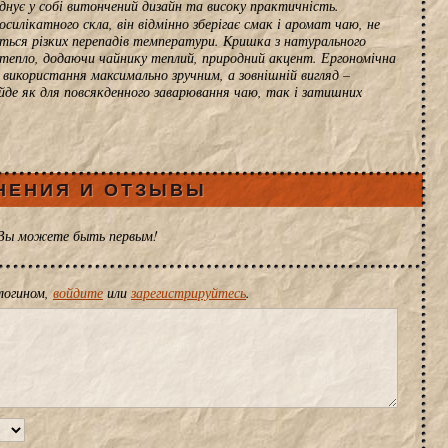
днує у собі витончений дизайн та високу практичність.
силікатного скла, він відмінно зберігає смак і аромат чаю, не
оїться різких перепадів температури. Кришка з натурального
є тепло, додаючи чайнику теплий, природний акцент. Ергономічна
використання максимально зручним, а зовнішній вигляд –
ійде як для повсякденного заварювання чаю, так і затишних
НЕНИЯ И ОТЗЫВЫ
 Вы можете быть первым!
логином,
войдите
или
зарегистрируйтесь
.