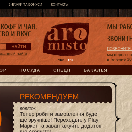
ЗНИЖКИ ТА БОНУСИ
КОНТАКТЫ
КОФЕ И ЧАЯ,
МЫ РАБ
ТВО И ВКУС
ЗВОНИТ
ПОЗВОНИТЕ
ванный чай в
мы перезво
в течение 30
УКР
РУС
ЭР
ПОСУДА
СПЕЦІЇ
БАКАЛЕЯ
РЕКОМЕНДУЕМ
ДОДАТОК
Тепер робити замовлення буде
ще зручніше! Переходьте у Play
Маркет та завантажуйте додаток
від Aromisto!