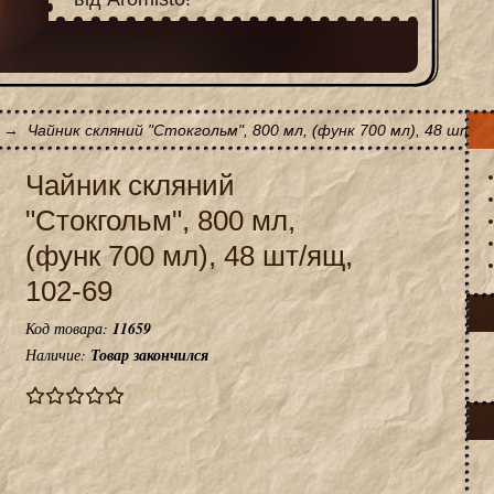
→
Чайник скляний "Стокгольм", 800 мл, (функ 700 мл), 48 шт/ящ
Чайник скляний
"Стокгольм", 800 мл,
(функ 700 мл), 48 шт/ящ,
102-69
Код товара:
11659
Наличие:
Товар закончился