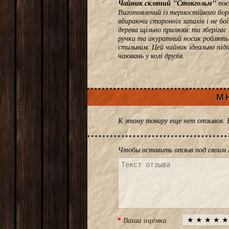
Чайник скляний "Стокгольм"
поє
Виготовлений із термостійкого боро
вбираючи сторонніх запахів і не б
дерева щільно прилягає та зберіга
ручка та акуратний носик роблять 
стильним. Цей чайник ідеально під
чаювань у колі друзів.
М
К этому товару еще нет отзывов.
Чтобы оставить отзыв под своим 
Ваша оценка