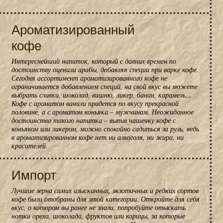
Ароматизированный
кофе
Интереснейший напиток, который с давних времен по
достоинству оценили арабы, добавляя специи при варке кофе.
Сегодня ассортимент ароматизированного кофе не
ограничивается добавлением специй, на свой вкус вы можете
выбрать сливки, шоколад, вишню, ликер, банан, карамель…
Кофе с ароматом ванили придется по вкусу прекрасной
половине, а с ароматом коньяка – мужчинам. Неожиданное
достоинство такого напитка – выпив чашечку кофе с
коньяком или ликером, можно спокойно садиться за руль, ведь
в ароматизированном кофе нет ни алкоголя, ни жира, ни
красителей.
Импорт
Лучшие зерна самих изысканных, экзотичных и редких сортов
кофе были отобраны для этой категории. Откройте для себя
вкус, о котором вы ранее не знали, попробуйте отыскать
нотки ореха, шоколада, фруктов или корицы, за которые