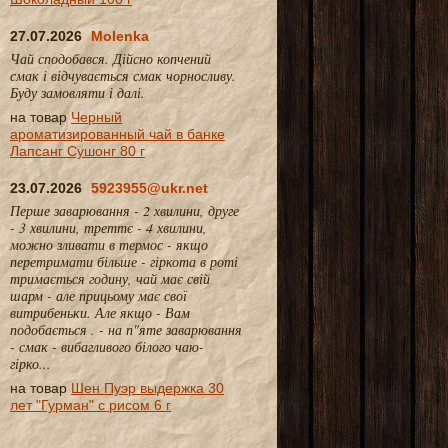
27.07.2026
Molenka
Чай сподобався. Дійсно копчений
смак і відчувається смак чорносливу.
Буду замовляти і далі.
на товар
Черный
ароматизированный чай в банке
Лапсанг Сушонг 80 г
23.07.2026
5923955@ukr.net
Перше заварювання - 2 хвилини, друге
- 3 хвилини, треттє - 4 хвилини,
можно зливати в термос - якщо
перетримати більше - гіркота в роті
тримається годину, чай має свій
шарм - але прицьому має свої
витрибеньки. Але якщо - Вам
подобається . - на п"яте заварювання
- смак - вибагливого білого чаю-
гірко...
на товар
Шен Пуэр выдержка 30
лет "Гурман" с рисом 6 г