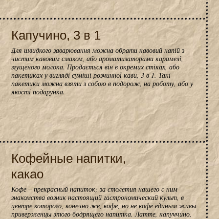
Капучино, 3 в 1
Для швидкого заварювання можна обрати кавовий напій з
чистим кавовим смаком, або ароматизаторами карамелі,
згущеного молока. Продається він в окремих стіках, або
пакетиках у вигляді суміші розчинної кави, 3 в 1. Такі
пакетики можна взяти з собою в подорож, на роботу, або у
якості подарунка.
Кофейные напитки,
какао
Кофе – прекрасный напиток; за столетия нашего с ним
знакомства возник настоящий гастрономический культ, в
центре которого, конечно же, кофе, но не кофе единым живы
приверженцы этого бодрящего напитка. Латте, капуччино,