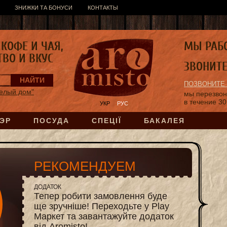
ЗНИЖКИ ТА БОНУСИ
КОНТАКТЫ
КОФЕ И ЧАЯ,
МЫ РАБ
ТВО И ВКУС
ЗВОНИТ
ПОЗВОНИТЕ
елый дом"
мы перезво
в течение 30
УКР
РУС
ЭР
ПОСУДА
СПЕЦІЇ
БАКАЛЕЯ
РЕКОМЕНДУЕМ
ДОДАТОК
Тепер робити замовлення буде
ще зручніше! Переходьте у Play
Маркет та завантажуйте додаток
від Aromisto!