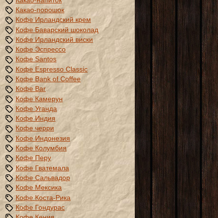
Какао-порошок
Кофе Ирландский крем
Кофе Баварский шоколад
Кофе Ирландский виски
Кофе Эспрессо
Кофе Santos
Кофе Espresso Classic
Кофе Bank of Coffee
Кофе Bar
Кофе Камерун
Кофе Уганда
Кофе Индия
Кофе черри
Кофе Индонезия
Кофе Колумбия
Кофе Перу
Кофе Гватемала
Кофе Сальвадор
Кофе Мексика
Кофе Коста-Рика
Кофе Гондурас
Кофе Кения