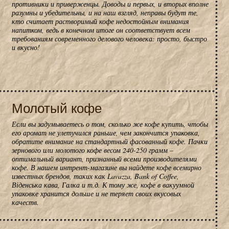
противники и приверженцы. Доводы и первых, и вторых вполне
разумны и убедительны, и на наш взгляд, неправы будут те,
кто считает растворимый кофе недостойным внимания
напитком, ведь в конечном итоге он соответствует всем
требованиям современного делового человека: просто, быстро
и вкусно!
Молотый кофе
Если вы задумываетесь о том, сколько же кофе купить, чтобы
его аромат не улетучился раньше, чем закончится упаковка,
обратите внимание на стандартный фасованный кофе. Пачки
зернового или молотого кофе весом 240-250 грамм –
оптимальный вариант, признанный всеми производителями
кофе. В нашем интрент-магазине вы найдете кофе всемирно
известных брендов, таких как Lavazza, Bank of Coffee,
Віденська кава, Галка и т.д. К тому же, кофе в вакуумной
упаковке хранится дольше и не теряет своих вкусовых
качеств.