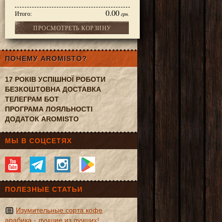
0.00
Итого:
грн.
ПРОСМОТРЕТЬ КОРЗИНУ
ПОЧЕМУ AROMISTO?
17 РОКІВ УСПІШНОЇ РОБОТИ
БЕЗКОШТОВНА ДОСТАВКА
ТЕЛЕГРАМ БОТ
ПРОГРАМА ЛОЯЛЬНОСТІ
ДОДАТОК AROMISTO
МЫ В СОЦСЕТЯХ
ПОЛЕЗНЫЕ СТАТЬИ
Изумительные сорта кофе
арабика - лучшие из лучших!