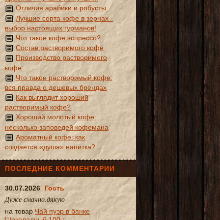
Отличия арабики и робусты
Лучшие сорта кофе в зернах -
выбор настоящих гурманов!
Что такое кофе эспрессо?
Состав растворимого кофе
Производство растворимого
кофе
Что такое растворимый кофе:
вся правда о дешевых брендах
Как выглядит хороший
растворимый кофе?
Хороший молотый кофе:
несколько заповедей кофемана
Ароматный кофе: как
создается «душа» напитка?
ПОСЛЕДНИЕ КОММЕНТАРИИ
30.07.2026
Гость
Дуже смачно.дякую
на товар
Чай пуэр в банке
Шоколадный 100 г