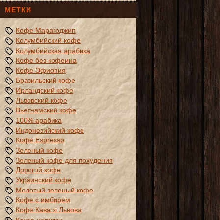
МЕТКИ
Кофе Марагоджип
Колумбийский кофе
Колумбийская арабика
Кофе без кофеина
Кофе Эфиопия
Бразильский кофе
Ирландский кофе
Львовский кофе
Вьетнамский кофе
100% арабика
Индонезийский кофе
Кофе Espresso
Зеленый кофе
Зеленый кофе для похудения
Дорогой кофе
Украинский кофе
Молотый зеленый кофе
Кофе с имбирем
Кофе Кава зі Львова
Какао-напиток