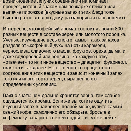
возникновение летучих соединений напоминает
процесс, который знаком нам по жарке стейков или
выпечке пирожков (вкусные запахи этих блюд тоже
быстро разносятся до дому, раззадоривая наш аппетит).
Интересно, что кофейный аромат состоит из почти 800
разных веществ в составе зерен или молотого порошка.
Ученые, изучившие весь спектр гаммы таких запахов,
разделяют «кофейный дух» на нотки карамели,
чернослива, сливочного масла, фруктов, ореха, дыма, и
даже водорослей или бензина. За каждую нотку
«отвечает» то или иное вещество – диацетил, фуарнеол,
гваякол и так далее. Естественно, от процентного
соотношения этих вещество и зависит конечный запах
того или иного сорта зерен, выращенных в
определенных условиях.
Важно знать: чем дольше хранятся зерна, тем слабее
ощущается их аромат. Если же вы хотите ощутить
вкусный запах в наиболее полной мере, купите самый
свежий кофе, самолично его обжарьте, бросьте в
кофемолку, заварите свежей водой – и тут же пейте.