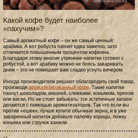
Какой кофе будет наиболее
«пахучим»?
Самый ароматный кофе – он же самый ценный:
арабика. А вот робуста пахнет едва заметно, зато
отличается повышенным процентом кофеина.
Благодаря этому многие утренние напитки готовят с
робустой, а вот арабику можно не боясь заваривать
днем – это не помешает вам сладко уснуть вечером.
Иногда производители решают облагородить свой товар,
производя
ароматизированный кофе
. Такие напитки
пахнут шоколадом, вишней, сливками, коньяком, орехом
или виски. Но не стоит забывать: эти эстетичные запахи
делаются с помощью ароматизаторов. Так что если вы
против «ешек», лучше купите обычные зерна, и в уже
заваренный напиток добавьте палочку корицы, ложку
коньяка или стручок ванили.