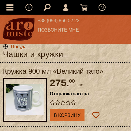
ru
+38 (093) 866 02 22
ПОЗВОНИТЕ МНЕ
Посуда
Чашки и кружки
Кружка 900 мл «Великий тато»
275.
00
шт.
Отправка завтра
В КОРЗИНУ