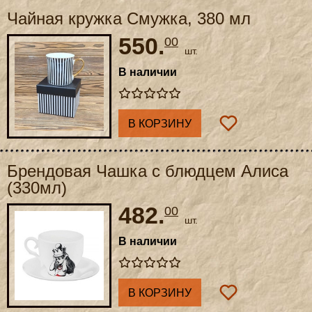
Чайная кружка Смужка, 380 мл
550.
00
шт.
В наличии
В КОРЗИНУ
Брендовая Чашка с блюдцем Алиса
(330мл)
482.
00
шт.
В наличии
В КОРЗИНУ