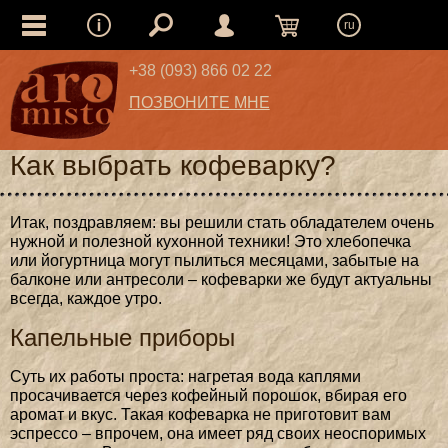
ru
+38 (093) 866 02 22
ПОЗВОНИТЕ МНЕ
Как выбрать кофеварку?
Итак, поздравляем: вы решили стать обладателем очень
нужной и полезной кухонной техники! Это хлебопечка
или йогуртница могут пылиться месяцами, забытые на
балконе или антресоли – кофеварки же будут актуальны
всегда, каждое утро.
Капельные приборы
Суть их работы проста: нагретая вода каплями
просачивается через кофейный порошок, вбирая его
аромат и вкус. Такая кофеварка не приготовит вам
эспрессо – впрочем, она имеет ряд своих неоспоримых