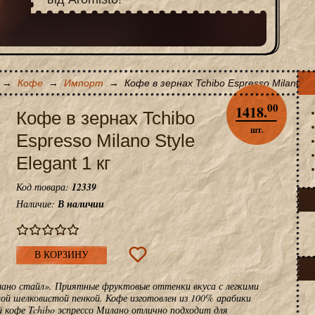
→
Кофе
→
Импорт
→
Кофе в зернах Tchibo Espresso Milano Sty
00
1418.
Кофе в зернах Tchibo
шт.
Espresso Milano Style
Elegant 1 кг
Код товара:
12339
Наличие:
В наличии
В КОРЗИНУ
илано стайл». Приятные фруктовые оттенки вкуса с легкими
й шелковистой пенкой. Кофе изготовлен из 100% арабики
 кофе Tchibo эспрессо Милано отлично подходит для