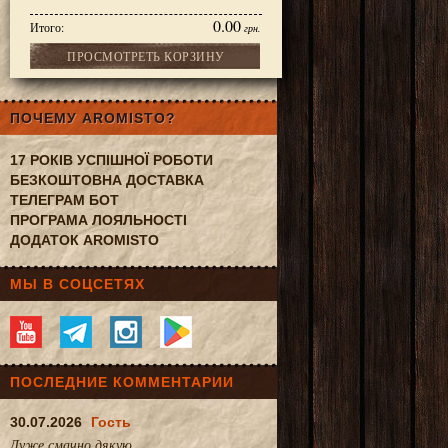
0.00
Итого:
грн.
ПРОСМОТРЕТЬ КОРЗИНУ
le Elegant 1 кг
ПОЧЕМУ AROMISTO?
17 РОКІВ УСПІШНОЇ РОБОТИ
БЕЗКОШТОВНА ДОСТАВКА
ТЕЛЕГРАМ БОТ
ПРОГРАМА ЛОЯЛЬНОСТІ
ДОДАТОК AROMISTO
МЫ В СОЦСЕТЯХ
ПОСЛЕДНИЕ КОММЕНТАРИИ
30.07.2026
Гость
Дуже смачно.дякую