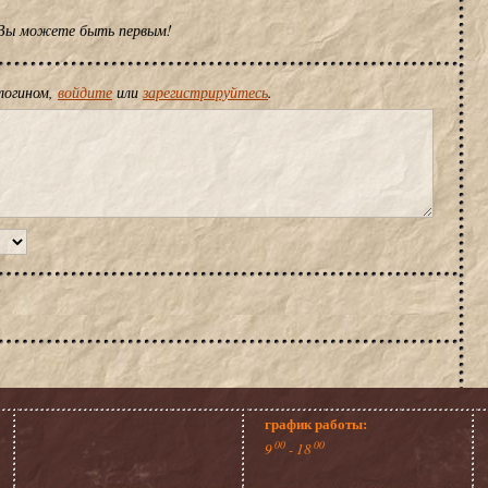
 Вы можете быть первым!
логином,
войдите
или
зарегистрируйтесь
.
график работы:
00
00
9
- 18