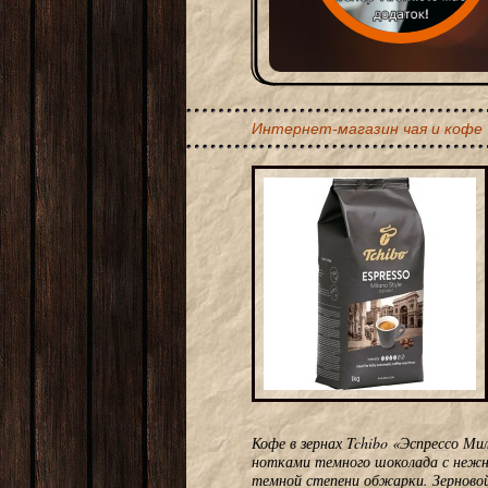
Интернет-магазин чая и кофе
Кофе в зернах Tchibo «Эспрессо М
нотками темного шоколада с нежно
темной степени обжарки. Зерновой