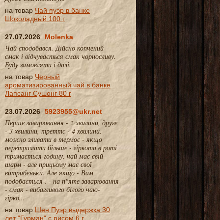
на товар
Чай пуэр в банке
Шоколадный 100 г
27.07.2026
Molenka
Чай сподобався. Дійсно копчений
смак і відчувається смак чорносливу.
Буду замовляти і далі.
на товар
Черный
ароматизированный чай в банке
Лапсанг Сушонг 80 г
23.07.2026
5923955@ukr.net
Перше заварювання - 2 хвилини, друге
- 3 хвилини, треттє - 4 хвилини,
можно зливати в термос - якщо
перетримати більше - гіркота в роті
тримається годину, чай має свій
шарм - але прицьому має свої
витрибеньки. Але якщо - Вам
подобається . - на п"яте заварювання
- смак - вибагливого білого чаю-
гірко...
на товар
Шен Пуэр выдержка 30
лет "Гурман" с рисом 6 г