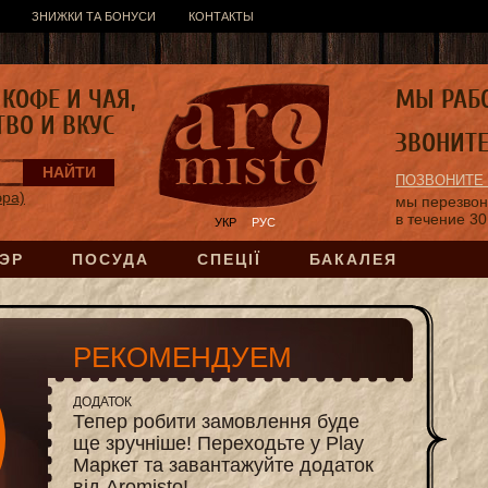
ЗНИЖКИ ТА БОНУСИ
КОНТАКТЫ
КОФЕ И ЧАЯ,
МЫ РАБ
ТВО И ВКУС
ЗВОНИТ
ПОЗВОНИТЕ
эра)
мы перезво
в течение 30
УКР
РУС
ЭР
ПОСУДА
СПЕЦІЇ
БАКАЛЕЯ
РЕКОМЕНДУЕМ
ДОДАТОК
Тепер робити замовлення буде
ще зручніше! Переходьте у Play
Маркет та завантажуйте додаток
від Aromisto!