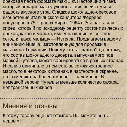
ореховая паста формата maxi 3 кг. Настоящий гигант,
который подарит массу удовольствия всей семье и
радость вкусного утра. Сладкое шоколадно-ореховое
изобретение итальянского кондитера Ферреро
популярно в 75 странах мира с 1964 г. Эта паста или
спред, который по исходному рецепту состоит из лесных
орехов, какао и молока, имеет название, известное
сегодня даже малышу — Нутелла. Предлагаем вашему
вниманию Nutella, изготовленную для продажи в
магазинах Германии. Почему это так важно? Да потому,
что состав шоколадного десерта, выпускаемого под
маркой Нутелла, может варьироваться в разных странах.
И если в оригинале в нем есть высококачественное
масло, то в некоторых странах, в частности в Украине,
его заменяют на более жирное — пальмовое. В
немецкой версии Нутеллы меньше количество сахара,
нет трансгенных жиров
Мнения и отзывы
К этому товару еще нет отзывов. Вы можете быть
первым!