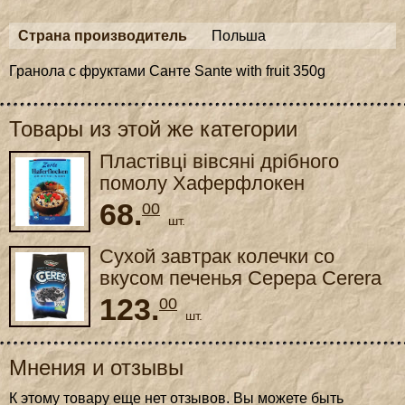
Страна производитель
Польша
Гранола с фруктами Санте Sante with fruit 350g
Товары из этой же категории
Пластівці вівсяні дрібного
помолу Хаферфлокен
Haferflocken 500g
68.
00
шт.
Сухой завтрак колечки со
вкусом печенья Серера Cerera
cereo 210g
123.
00
шт.
Мнения и отзывы
К этому товару еще нет отзывов. Вы можете быть