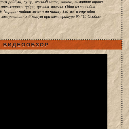
тся ройбуш, пу эр, зеленый мате, лапачо, лимонная трава,
 апельсиновая цедра, цветок мальвы. Один из способов
): Порция: чайная ложка на чашку 350 мл, и еще одна
я заваривания: 5-6 минут при температуре 95 °C. Особые
ВИДЕООБЗОР