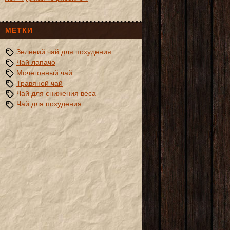
МЕТКИ
Зелений чай для похудения
Чай лапачо
Мочегонный чай
Травяной чай
Чай для снижения веса
Чай для похудения