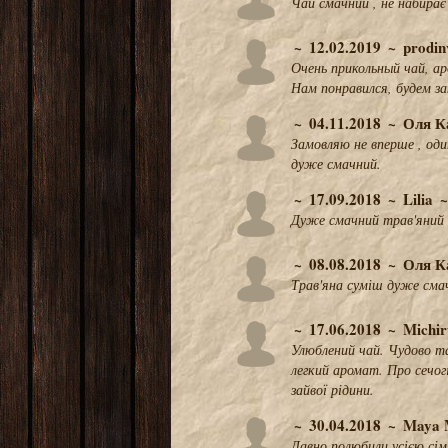
Чай смачний , не набирає
12.02.2019
prodin
Очень прикольный чай, а
Нам понравился, будем з
04.11.2018
Оля К
Замовляю не вперше , один
дуже смачний.
17.09.2018
Lilia
Дуже смачний трав'яний 
08.08.2018
Оля К
Трав'яна суміш дуже смачн
17.06.2018
Michir
Улюблений чай. Чудово т
легкий аромат. Про сечог
зайвої рідини.
30.04.2018
Maya 
Давно полюбили усією сім'