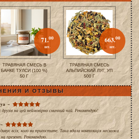
00
00
71.
663.
шт.
шт.
ТРАВЯНАЯ СМЕСЬ В
ТРАВЯНАЯ СМЕСЬ
БАНКЕ ТУЛСИ (100 %)
АЛЬПИЙСКИЙ ЛУГ, УП
50 Г
500 Г
НЕНИЯ И ОТЗЫВЫ
eya
х друзів на цей неймовірно смачний чай. Рекомендую!
дивує всіх, кого ви пригостите. Така вдала композиція несхожа
і на презент. Рекомендую.