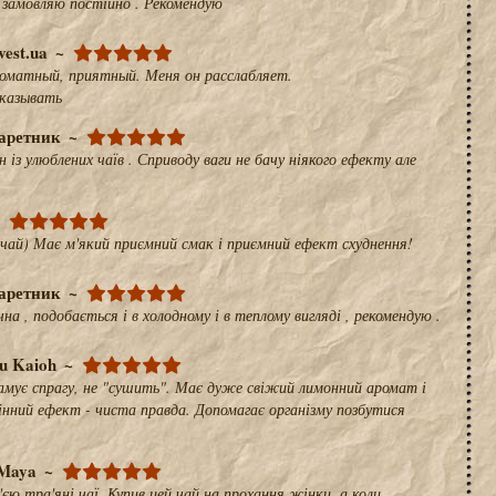
 замовляю постійно . Рекомендую
vest.ua
роматный, приятный. Меня он расслабляет.
аказывать
аретник
 із улюблених чаїв . Сприводу ваги не бачу ніякого ефекту але
чай) Має м'який приємний смак і приємний ефект схуднення!
аретник
а , подобається і в холодному і в теплому вигляді , рекомендую .
u Kaioh
амує спрагу, не "сушить". Має дуже свіжий лимонний аромат і
інний ефект - чиста правда. Допомагає організму позбутися
Maya
єю тра'яні чаї. Купив цей чай на прохання жінки, а коли