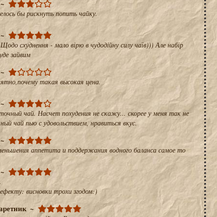
елось бы рискнуть попить чайку.
Щодо схуднення - мало вірю в чудодійну силу чаїв))) Але набір
буде зайвим
нятно,почему такая высокая цена.
точный чай. Насчет похудения не скажу... скорее у меня так не
ный чай пью с удовольствием, нравиться вкус.
уменьшения аппетита и поддержания водного баланса самое то
.
ефекту: висновки трохи згодом:)
аретник