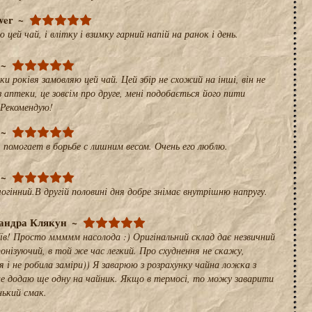
ver
цей чай, і влітку і взимку гарний напій на ранок і день.
и роківя замовляю цей чай. Цей збір не схожий на інші, він не
з аптеки, це зовсім про друге, мені подобається його пити
 Рекомендую!
помогает в борьбе с лишним весом. Очень его люблю.
огінний.В другій половині дня добре знімає внутрішню напругу.
андра Клякун
аїв! Просто ммммм насолода :) Оригінальний склад дає незвичний
нізуючий, в той же час легкий. Про схуднення не скажу,
 і не робила заміри)) Я заварюю з розрахунку чайна ложка з
 не додаю ще одну на чайник. Якщо в термосі, то можу заварити
нький смак.