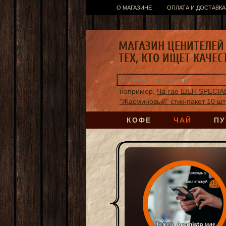
О МАГАЗИНЕ
ОПЛАТА И ДОСТАВКА
МАГАЗИН ЦЕНИТЕЛЕЙ 
ТЕХ, КТО ИЩЕТ КАЧЕС
например,
Ча-гао ШЕН SPECIA
"Жасминовый" стик-пакет 10 шт
КОФЕ
ЧАЙ
ПУ