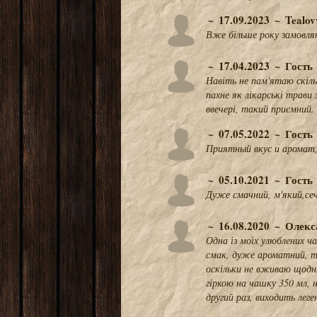
17.09.2023
Tealov
Вже більше року замовляю 
17.04.2023
Гость
Навіть не пам'ятаю скільк
пахне як лікарські трави 
ввечері, такий приємний.
07.05.2022
Гость
Приятный вкус и аромат, 
05.10.2021
Гость
Дуже смачний, м'який,сеч
16.08.2020
Олекс
Одна із моїх улюблених ч
смак, дуже ароматний, то
оскільки не вживаю щодня
гіркою на чашку 350 мл,
другий раз, виходить леге