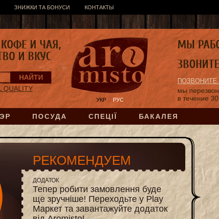
ЗНИЖКИ ТА БОНУСИ
КОНТАКТЫ
КОФЕ И ЧАЯ,
МЫ РАБ
ТВО И ВКУС
ЗВОНИТ
ПОЗВОНИТЕ
L QUALITY
мы перезво
в течение 30
УКР
РУС
ЭР
ПОСУДА
СПЕЦІЇ
БАКАЛЕЯ
РЕКОМЕНДУЕМ
ДОДАТОК
Тепер робити замовлення буде
ще зручніше! Переходьте у Play
Маркет та завантажуйте додаток
від Aromisto!