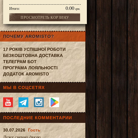
0.00
Итого:
грн.
ПРОСМОТРЕТЬ КОРЗИНУ
бийца веса) 100 г
ПОЧЕМУ AROMISTO?
17 РОКІВ УСПІШНОЇ РОБОТИ
БЕЗКОШТОВНА ДОСТАВКА
ТЕЛЕГРАМ БОТ
ПРОГРАМА ЛОЯЛЬНОСТІ
ДОДАТОК AROMISTO
МЫ В СОЦСЕТЯХ
ПОСЛЕДНИЕ КОММЕНТАРИИ
30.07.2026
Гость
Дуже смачно.дякую