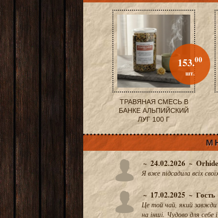
00
153.
шт.
ТРАВЯНАЯ СМЕСЬ В
БАНКЕ АЛЬПИЙСКИЙ
ЛУГ 100 Г
М
24.02.2026
Orhid
Я вже підсадила всіх свої
17.02.2025
Гость
Це той чай, який завжди 
на інші. Чудово для себе 