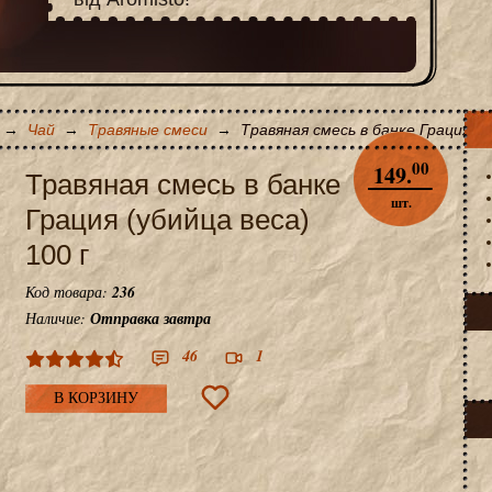
→
Чай
→
Травяные смеси
→
Травяная смесь в банке Грация (у
00
149.
Травяная смесь в банке
шт.
Грация (убийца веса)
100 г
Код товара:
236
Наличие:
Отправка завтра
46
1
В КОРЗИНУ