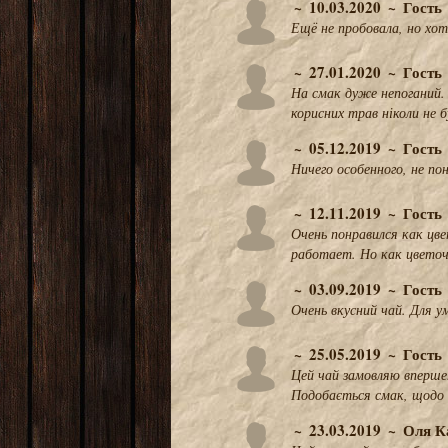
10.03.2020
Гость
Ещё не пробовала, но хот
27.01.2020
Гость
На смак дуже непоганий. 
корисних трав ніколи не 
05.12.2019
Гость
Ничего особенного, не по
12.11.2019
Гость
Очень понравился как цве
работает. Но как цветоч
03.09.2019
Гость
Очень вкусний чай. Для 
25.05.2019
Гость
Цей чай замовляю вперше
Подобається смак, щодо 
23.03.2019
Оля К