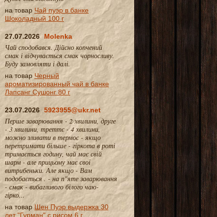
на товар
Чай пуэр в банке
Шоколадный 100 г
27.07.2026
Molenka
Чай сподобався. Дійсно копчений
смак і відчувається смак чорносливу.
Буду замовляти і далі.
на товар
Черный
ароматизированный чай в банке
Лапсанг Сушонг 80 г
23.07.2026
5923955@ukr.net
Перше заварювання - 2 хвилини, друге
- 3 хвилини, треттє - 4 хвилини,
можно зливати в термос - якщо
перетримати більше - гіркота в роті
тримається годину, чай має свій
шарм - але прицьому має свої
витрибеньки. Але якщо - Вам
подобається . - на п"яте заварювання
- смак - вибагливого білого чаю-
гірко...
на товар
Шен Пуэр выдержка 30
лет "Гурман" с рисом 6 г