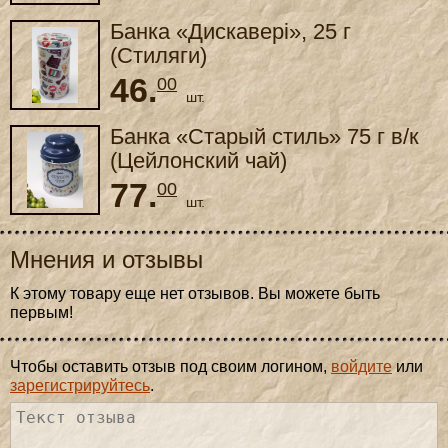
Банка «Дискавері», 25 г
(Стиляги)
46.
00
шт.
Банка «Старый стиль» 75 г в/к
(Цейлонский чай)
77.
00
шт.
Мнения и отзывы
К этому товару еще нет отзывов. Вы можете быть
первым!
Чтобы оставить отзыв под своим логином,
войдите
или
зарегистрируйтесь
.