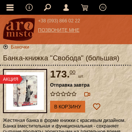
ru
+38 (093) 866 02 22
ПОЗВОНИТЕ МНЕ
Баночки
Банка-книжка "Свобода" (большая)
173.
00
шт.
Отправка завтра
В КОРЗИНУ
Жестяная банка в форме книжки с красивым дизайном.
Банка вместительная и функциональная - сохраняет
сыпучие продукты ароматными на длительное время.