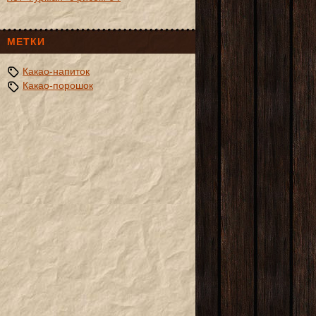
МЕТКИ
Какао-напиток
Какао-порошок