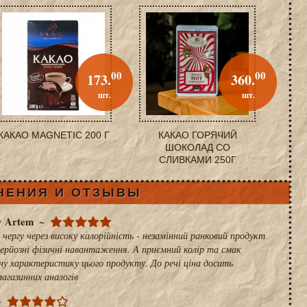
00
00
173.
360.
шт.
шт.
КАКАО MAGNETIC 200 Г
КАКАО ГОРЯЧИЙ
ШОКОЛАД СО
СЛИВКАМИ 250Г
НЕНИЯ И ОТЗЫВЫ
y Artem
 чергу через високу калорійність - незамінний ранковий продукт
 серйозні фізичні навантаження. А приємний колір та смак
 характеристику цього продукту. До речі ціна досить
агазинних аналогів