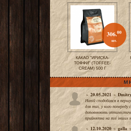
00
306.
шт.
КАКАО "ИРИСКА-
ТОФФИ" (TOFFEE-
CREAM) 500 Г
М
20.05.2021
Dmitr
Напій сподобався в першу
для тих, у кого попереду
доповнюють оптимістичну
прийнятна на тлі інших м
12.10.2020
galla