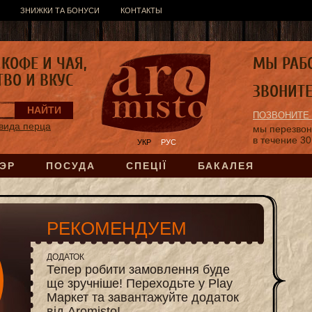
ЗНИЖКИ ТА БОНУСИ
КОНТАКТЫ
КОФЕ И ЧАЯ,
МЫ РАБ
ТВО И ВКУС
ЗВОНИТ
ПОЗВОНИТЕ
вида перца
мы перезво
в течение 30
УКР
РУС
ЭР
ПОСУДА
СПЕЦІЇ
БАКАЛЕЯ
РЕКОМЕНДУЕМ
ДОДАТОК
Тепер робити замовлення буде
ще зручніше! Переходьте у Play
Маркет та завантажуйте додаток
від Aromisto!