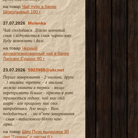
на товар
Чай пуэр в банке
Шоколадный 100 г
27.07.2026
Molenka
Чай сподобався. Дійсно копчений
смак і відчувається смак чорносливу.
Буду замовляти і далі.
на товар
Черный
ароматизированный чай в банке
Лапсанг Сушонг 80 г
23.07.2026
5923955@ukr.net
Перше заварювання - 2 хвилини, друге
- 3 хвилини, треттє - 4 хвилини,
можно зливати в термос - якщо
перетримати більше - гіркота в роті
тримається годину, чай має свій
шарм - але прицьому має свої
витрибеньки. Але якщо - Вам
подобається . - на п"яте заварювання
- смак - вибагливого білого чаю-
гірко...
на товар
Шен Пуэр выдержка 30
лет "Гурман" с рисом 6 г