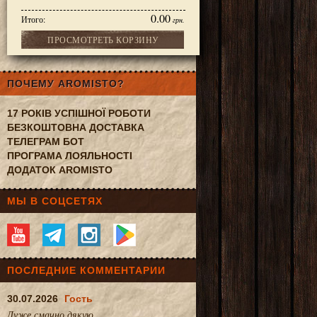
0.00
Итого:
грн.
ПРОСМОТРЕТЬ КОРЗИНУ
v’s Hot Chocolate) 500 г
ПОЧЕМУ AROMISTO?
17 РОКІВ УСПІШНОЇ РОБОТИ
БЕЗКОШТОВНА ДОСТАВКА
ТЕЛЕГРАМ БОТ
ПРОГРАМА ЛОЯЛЬНОСТІ
ДОДАТОК AROMISTO
МЫ В СОЦСЕТЯХ
ПОСЛЕДНИЕ КОММЕНТАРИИ
30.07.2026
Гость
Дуже смачно.дякую