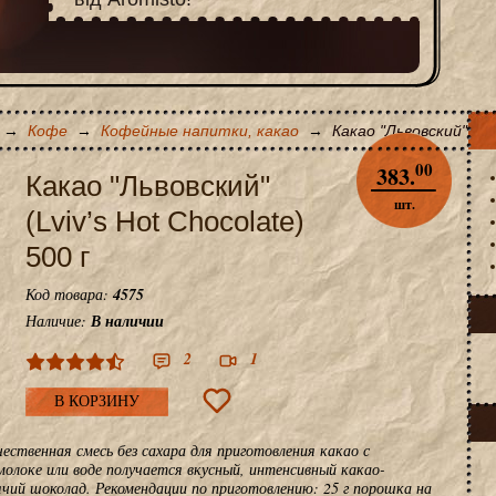
→
Кофе
→
Кофейные напитки, какао
→
Какао "Львовский" (Lvi
00
383.
Какао "Львовский"
шт.
(Lviv’s Hot Chocolate)
500 г
Код товара:
4575
Наличие:
В наличии
2
1
В КОРЗИНУ
ственная смесь без сахара для приготовления какао с
олоке или воде получается вкусный, интенсивный какао-
ячий шоколад. Рекомендации по приготовлению: 25 г порошка на