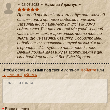
28.07.2022
Наталия Адамчук
Приємний аромат і смак. Нагадує наш звичний
базилік, але з пряними східними нотками.
Зазвичай індуси змішують тулсі з іншими
видами чаю. Я пила в Непалі місцевий зелений
чай з таким самим ароматом, проте тоді не
знала, що це завдяки базиліку. Особисто мені
подобається заварювати тулсі разом зі м'ятою
в пропорції 2:1 - чудовий напій перед сном.
Велика подяка магазину за асортимент в цей
складний для нас час! Все буде Україна!
Чтобы оставить отзыв под своим логином,
войдите
или
зарегистрируйтесь
.
Ваша оценка