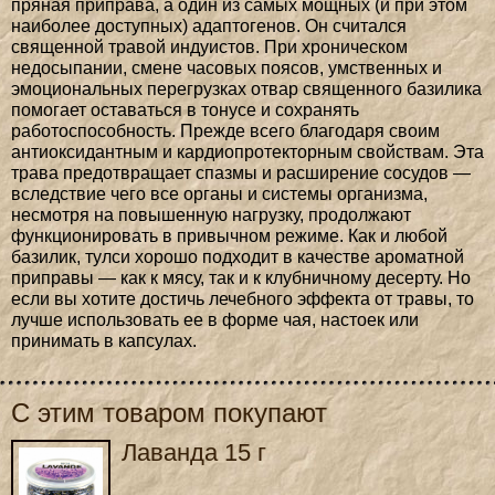
пряная приправа, а один из самых мощных (и при этом
наиболее доступных) адаптогенов. Он считался
священной травой индуистов. При хроническом
недосыпании, смене часовых поясов, умственных и
эмоциональных перегрузках отвар священного базилика
помогает оставаться в тонусе и сохранять
работоспособность. Прежде всего благодаря своим
антиоксидантным и кардиопротекторным свойствам. Эта
трава предотвращает спазмы и расширение сосудов —
вследствие чего все органы и системы организма,
несмотря на повышенную нагрузку, продолжают
функционировать в привычном режиме. Как и любой
базилик, тулси хорошо подходит в качестве ароматной
приправы — как к мясу, так и к клубничному десерту. Но
если вы хотите достичь лечебного эффекта от травы, то
лучше использовать ее в форме чая, настоек или
принимать в капсулах.
С этим товаром покупают
Лаванда 15 г