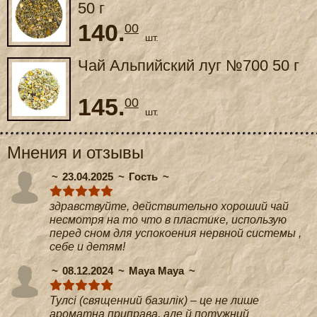
50 г
140.
00
шт.
Чай Альпийский луг №700 50 г
145.
00
шт.
Мнения и отзывы
23.04.2025
Гость
здравствуйте, действительно хороший чай
несмотря на то что в пластике, использую
перед сном для успокоения нервной системы ,
себе и детям!
08.12.2024
Maya Maya
Тулсі (священний базилік) – це не лише
ароматна приправа, але й потужний