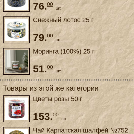
76.
00
шт.
Снежный лотос 25 г
79.
00
шт.
Моринга (100%) 25 г
51.
00
шт.
Товары из этой же категории
Цветы розы 50 г
153.
00
шт.
Чай Карпатская шалфей №752