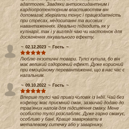
адаптоген. Завдяки антиоксидантним і
кардіопротекторним властивостям він
допомагає зберігати тонус і працездатність
при стресах, недосипанні та високих
навантаженнях. Ідеально підходить як у
кулінарії, так і у вигляді чаю чи настоянок для
досягнення лікувального ефекту.
02.12.2023
Гость
Люблю екзотичні товари. Тулсі купила, бо він
має великий оздоровчий ефект. Дуже корисний
при емоційному перевантаженні, що в нас час є
нагальним.
09.10.2022
Гость
Вперше тулсі чай привіз чоловік із Індії. Чай без
кофеїну, має приємний смак, зазвичай додаю до
трав'яних напоїв для підсилення смаку. Мене
особисто тулсі розслабляє. Дуже гарно смакує,
особливо у бані. Краще заварювати в
металевому ситечку або у заварнику.