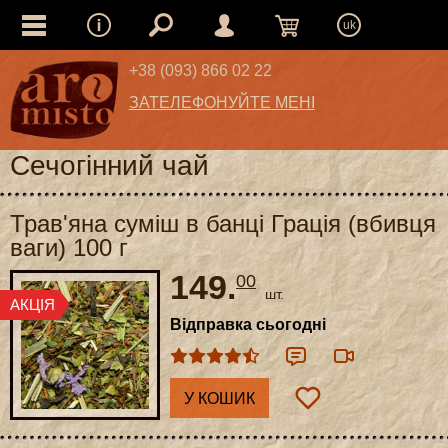
uk
+38 (093) 866 02 22
ЗАТЕЛЕФОНУЙТЕ МЕНІ
Сечогінний чай
Трав'яна суміш в банці Грація (вбивця
ваги) 100 г
149.
00
шт.
Відправка сьогодні
У КОШИК