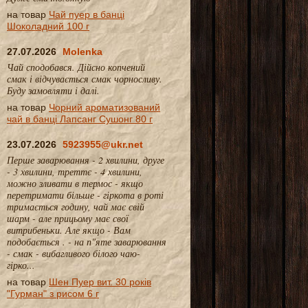
на товар
Чай пуер в банці
Шоколадний 100 г
27.07.2026
Molenka
Чай сподобався. Дійсно копчений
смак і відчувається смак чорносливу.
Буду замовляти і далі.
на товар
Чорний ароматизований
чай в банці Лапсанг Сушонг 80 г
23.07.2026
5923955@ukr.net
Перше заварювання - 2 хвилини, друге
- 3 хвилини, треттє - 4 хвилини,
можно зливати в термос - якщо
перетримати більше - гіркота в роті
тримається годину, чай має свій
шарм - але прицьому має свої
витрибеньки. Але якщо - Вам
подобається . - на п"яте заварювання
- смак - вибагливого білого чаю-
гірко...
на товар
Шен Пуер вит. 30 років
"Гурман" з рисом 6 г