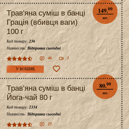
00
149.
Трав'яна суміш в банці
шт.
Грація (вбивця ваги)
100 г
Код товару:
236
Наявність:
Відправка сьогодні
46
1
У КОШИК
00
80.
Трав'яна суміш в банці
шт.
Йога-чай 80 г
Код товару:
2334
Наявність:
Відправка сьогодні
25