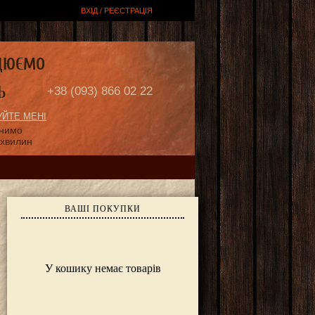
ВХІД / РЕЄСТРАЦІЯ
ЦЮЄМО
Ь
+38 (093) 866 02 22
ЙТЕ МЕНІ
онимо
 хвилин
ВАШІ ПОКУПКИ
У кошику немає товарів