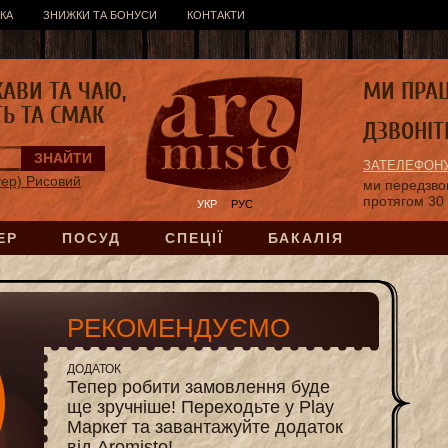
КА
ЗНИЖКИ ТА БОНУСИ
КОНТАКТИ
КАВИ ТА ЧАЮ,
МИ ПРА
ТЬ ТА СМАК
ДЗВОНІТ
ЗАТЕЛЕФОНУ
уер) Рисовий
ми передзв
протягом 30
УКР
РУС
ЕР
ПОСУД
СПЕЦІЇ
БАКАЛІЯ
РЕКОМЕНДУЄМО
ДОДАТОК
Тепер робити замовлення буде
ще зручніше! Переходьте у Play
Маркет та завантажуйте додаток
від Aromisto!