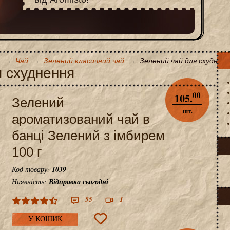
→
Чай
→
Зелений класичний чай
→
Зелений чай для схудненн
я схуднення
00
105.
Зелений
шт.
ароматизований чай в
банці Зелений з імбирем
100 г
Код товару:
1039
Наявність:
Відправка сьогодні
55
1
У КОШИК