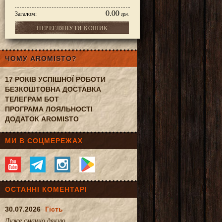
0.00
Загалом:
грн.
ПЕРЕГЛЯНУТИ КОШИК
я
ЧОМУ AROMISTO?
17 РОКІВ УСПІШНОЇ РОБОТИ
БЕЗКОШТОВНА ДОСТАВКА
ТЕЛЕГРАМ БОТ
ПРОГРАМА ЛОЯЛЬНОСТІ
ДОДАТОК AROMISTO
МИ В СОЦМЕРЕЖАХ
ОСТАННІ КОМЕНТАРІ
30.07.2026
Гість
Дуже смачно.дякую