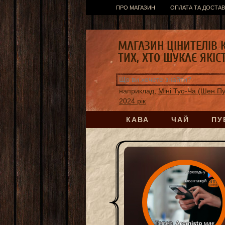
ПРО МАГАЗИН
ОПЛАТА ТА ДОСТАВ
МАГАЗИН ЦІНИТЕЛІВ 
ТИХ, ХТО ШУКАЄ ЯКІС
наприклад,
Міні Туо-Ча (Шен П
2024 рік
КАВА
ЧАЙ
ПУ