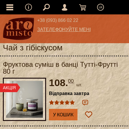
uk
+38 (093) 866 02 22
ЗАТЕЛЕФОНУЙТЕ МЕНІ
Чай з гібіскусом
Фруктова суміш в банці Тутті-Фрутті
80 г
108.
00
шт.
Відправка завтра
У КОШИК