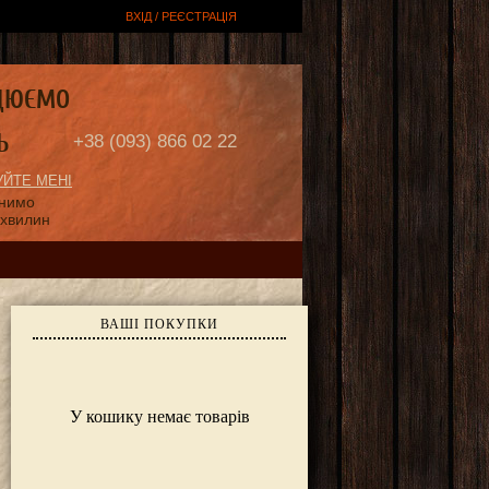
ВХІД / РЕЄСТРАЦІЯ
ЦЮЄМО
Ь
+38 (093) 866 02 22
ЙТЕ МЕНІ
онимо
 хвилин
ВАШІ ПОКУПКИ
У кошику немає товарів