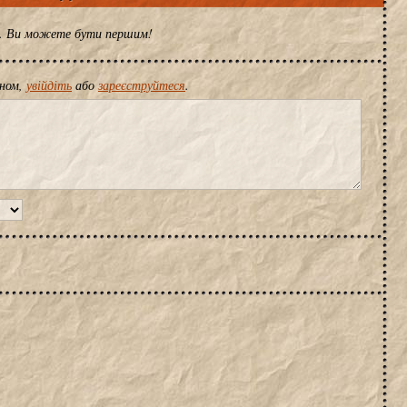
ів. Ви можете бути першим!
іном,
увійдіть
або
зареєструйтеся
.