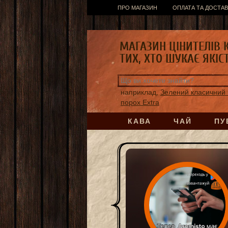
ПРО МАГАЗИН
ОПЛАТА ТА ДОСТАВ
МАГАЗИН ЦІНИТЕЛІВ 
ТИХ, ХТО ШУКАЄ ЯКІС
наприклад,
Зелений класичний 
порох Extra
КАВА
ЧАЙ
ПУ