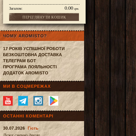
0.00
Загалом:
грн.
ПЕРЕГЛЯНУТИ КОШИК
1283
ЧОМУ AROMISTO?
17 РОКІВ УСПІШНОЇ РОБОТИ
БЕЗКОШТОВНА ДОСТАВКА
ТЕЛЕГРАМ БОТ
ПРОГРАМА ЛОЯЛЬНОСТІ
ДОДАТОК AROMISTO
МИ В СОЦМЕРЕЖАХ
ОСТАННІ КОМЕНТАРІ
30.07.2026
Гість
Дуже смачно.дякую