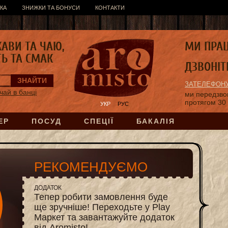
КА
ЗНИЖКИ ТА БОНУСИ
КОНТАКТИ
КАВИ ТА ЧАЮ,
МИ ПРА
ТЬ ТА СМАК
ДЗВОНІТ
ЗАТЕЛЕФОНУ
чай в банці
ми передзв
протягом 30
УКР
РУС
ЕР
ПОСУД
СПЕЦІЇ
БАКАЛІЯ
РЕКОМЕНДУЄМО
ДОДАТОК
Тепер робити замовлення буде
ще зручніше! Переходьте у Play
Маркет та завантажуйте додаток
від Aromisto!