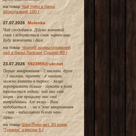
на товар
Чай пуер в банці
Шоколадний 100 г
27.07.2026
Molenka
Чай сподобався. Дійсно копчений
смак і відчувається смак чорносливу.
Буду замовляти і далі.
на товар
Чорний ароматизований
чай в банці Лапсанг Сушонг 80 г
23.07.2026
5923955@ukr.net
Перше заварювання - 2 хвилини, друге
- 3 хвилини, треттє - 4 хвилини,
можно зливати в термос - якщо
перетримати більше - гіркота в роті
тримається годину, чай має свій
шарм - але прицьому має свої
витрибеньки. Але якщо - Вам
подобається . - на п"яте заварювання
- смак - вибагливого білого чаю-
гірко...
на товар
Шен Пуер вит. 30 років
"Гурман" з рисом 6 г