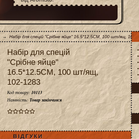
→
Набір для спецій "Срібне яйце" 16.5*12.5CM, 100 шт/ящ, 102-
Набір для спецій
"Срібне яйце"
16.5*12.5CM, 100 шт/ящ,
102-1283
Код товару:
10113
Наявність:
Товар закінчився
ВІДГУКИ