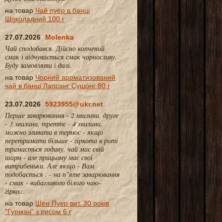
на товар
Чай пуер в банці
Шоколадний 100 г
27.07.2026
Molenka
Чай сподобався. Дійсно копчений
смак і відчувається смак чорносливу.
Буду замовляти і далі.
на товар
Чорний ароматизований
чай в банці Лапсанг Сушонг 80 г
23.07.2026
5923955@ukr.net
Перше заварювання - 2 хвилини, друге
- 3 хвилини, треттє - 4 хвилини,
можно зливати в термос - якщо
перетримати більше - гіркота в роті
тримається годину, чай має свій
шарм - але прицьому має свої
витрибеньки. Але якщо - Вам
подобається . - на п"яте заварювання
- смак - вибагливого білого чаю-
гірко...
на товар
Шен Пуер вит. 30 років
"Гурман" з рисом 6 г