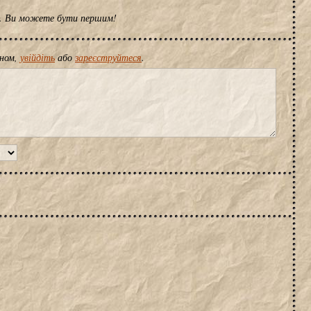
ів. Ви можете бути першим!
іном,
увійдіть
або
зареєструйтеся
.