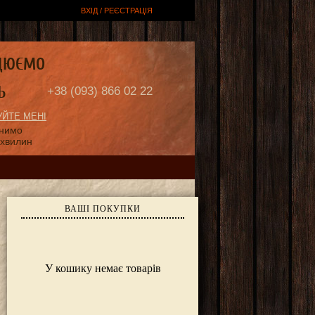
ВХІД / РЕЄСТРАЦІЯ
ЦЮЄМО
Ь
+38 (093) 866 02 22
ЙТЕ МЕНІ
онимо
 хвилин
ВАШІ ПОКУПКИ
У кошику немає товарів