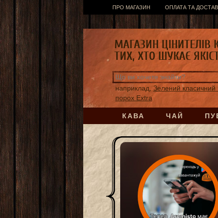
ПРО МАГАЗИН
ОПЛАТА ТА ДОСТАВ
МАГАЗИН ЦІНИТЕЛІВ 
ТИХ, ХТО ШУКАЄ ЯКІС
наприклад,
Зелений класичний 
порох Extra
КАВА
ЧАЙ
ПУ