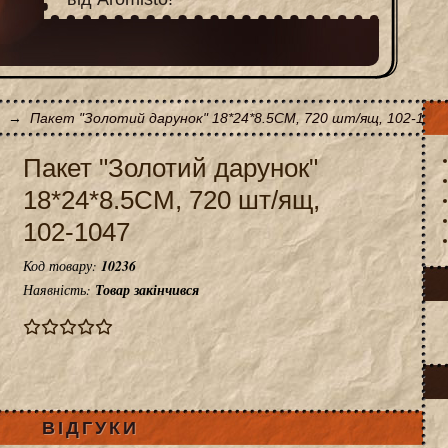
→
Пакет "Золотий дарунок" 18*24*8.5CM, 720 шт/ящ, 102-1047
Пакет "Золотий дарунок"
18*24*8.5CM, 720 шт/ящ,
102-1047
Код товару:
10236
Наявність:
Товар закінчився
ВІДГУКИ