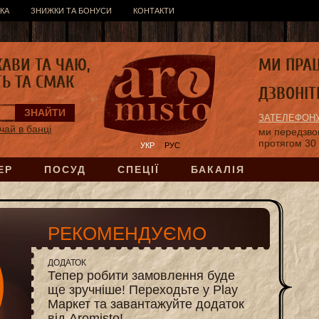
КА
ЗНИЖКИ ТА БОНУСИ
КОНТАКТИ
КАВИ ТА ЧАЮ,
МИ ПРА
ТЬ ТА СМАК
ДЗВОНІТ
ЗАТЕЛЕФОНУ
чай в банці
ми передзв
протягом 30
УКР
РУС
ЕР
ПОСУД
СПЕЦІЇ
БАКАЛІЯ
РЕКОМЕНДУЄМО
ДОДАТОК
Тепер робити замовлення буде
ще зручніше! Переходьте у Play
Маркет та завантажуйте додаток
від Aromisto!