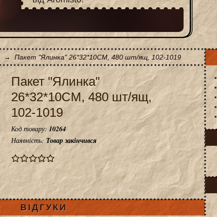
→
Пакет "Ялинка" 26*32*10CM, 480 шт/ящ, 102-1019
Пакет "Ялинка"
26*32*10CM, 480 шт/ящ,
102-1019
Код товару:
10264
Наявність:
Товар закінчився
ВІДГУКИ