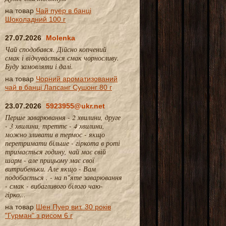
на товар
Чай пуер в банці
Шоколадний 100 г
27.07.2026
Molenka
Чай сподобався. Дійсно копчений
смак і відчувається смак чорносливу.
Буду замовляти і далі.
на товар
Чорний ароматизований
чай в банці Лапсанг Сушонг 80 г
23.07.2026
5923955@ukr.net
Перше заварювання - 2 хвилини, друге
- 3 хвилини, треттє - 4 хвилини,
можно зливати в термос - якщо
перетримати більше - гіркота в роті
тримається годину, чай має свій
шарм - але прицьому має свої
витрибеньки. Але якщо - Вам
подобається . - на п"яте заварювання
- смак - вибагливого білого чаю-
гірко...
на товар
Шен Пуер вит. 30 років
"Гурман" з рисом 6 г