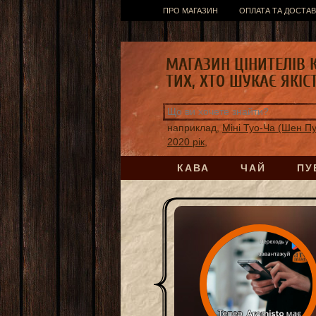
ПРО МАГАЗИН
ОПЛАТА ТА ДОСТАВ
МАГАЗИН ЦІНИТЕЛІВ 
ТИХ, ХТО ШУКАЄ ЯКІС
наприклад,
Міні Туо-Ча (Шен П
2020 рік,
КАВА
ЧАЙ
ПУ