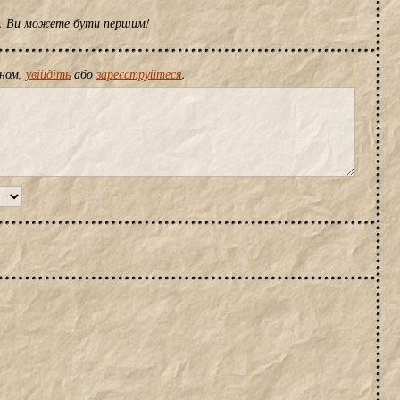
ів. Ви можете бути першим!
іном,
увійдіть
або
зареєструйтеся
.