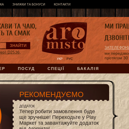
КА
ЗНИЖКИ ТА БОНУСИ
КОНТАКТИ
КАВИ ТА ЧАЮ,
МИ ПРА
ТЬ ТА СМАК
ДЗВОНІТ
ЗАТЕЛЕФОНУ
уер) D2536,
ми передзв
протягом 30
УКР
РУС
ЕР
ПОСУД
СПЕЦІЇ
БАКАЛІЯ
РЕКОМЕНДУЄМО
ДОДАТОК
Тепер робити замовлення буде
ще зручніше! Переходьте у Play
Маркет та завантажуйте додаток
від Aromisto!