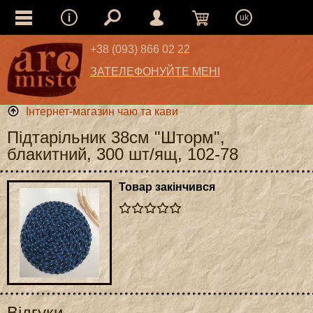
uk
+38 (093) 866 02 22
ЗАТЕЛЕФОНУЙТЕ МЕНІ
Інтернет-магазин чаю та кави
Підтарільник 38см "Шторм",
блакитний, 300 шт/ящ, 102-78
Товар закінчився
Відгуки