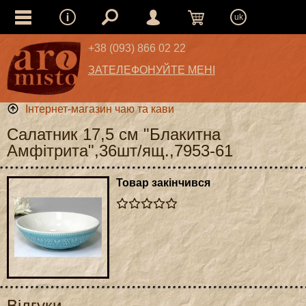
uk
+38 (093) 866 02 22
ЗАТЕЛЕФОНУЙТЕ МЕНІ
Інтернет-магазин чаю та кави
Салатник 17,5 см "Блакитна
Амфітрита",36шт/ящ.,7953-61
Товар закінчився
Відгуки