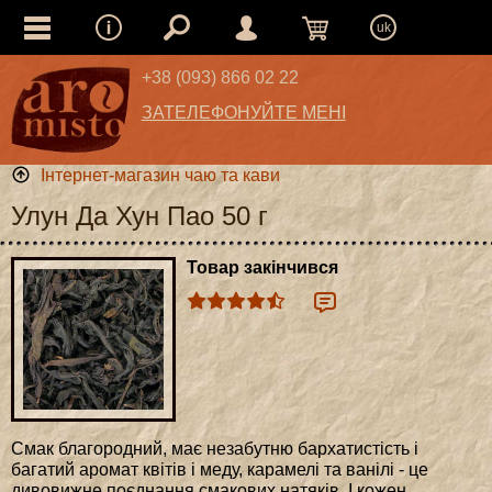
uk
+38 (093) 866 02 22
ЗАТЕЛЕФОНУЙТЕ МЕНІ
Інтернет-магазин чаю та кави
Улун Да Хун Пао 50 г
Товар закінчився
Смак благородний, має незабутню бархатистість і
багатий аромат квітів і меду, карамелі та ванілі - це
дивовижне поєднання смакових натяків. І кожен,