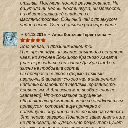
отзывы. Получила полное разочарование. Не
ощутила ни необычности вкуса, ни мягкости,
ни обвалакивающей сладости с
маслянистостью. Обычный чай с привкусом
чайной пыли. Очень большое разочарование.
04.12.2015
Анна Кольчак-Терентьева
Это не чай, а праздник какой-то!
Я не претендую на звание опытного ценителя
чаев, но вкуснее Большого Красного Халата
(так переводится название Да Хун Пао) я в
жизни не пробовала сорта!
Он прекрасен в любой форме. Нежный
цветочный аромат сухого чая в заваренном
напитке становится теплым травянисто-
древесным. А для вкуса мне вообще слов не
хватает)) Что-то мягкое ощущение,
обволакивающе-маслянистое со сладковатым
привкусом, который еще примерно с
полминуты ощущается после каждого глотка.
Это первая заварка. Повторно заваривать еще
не пробовала, но думаю, что результат будет
не хуже, наверное вкус станет нежнее.