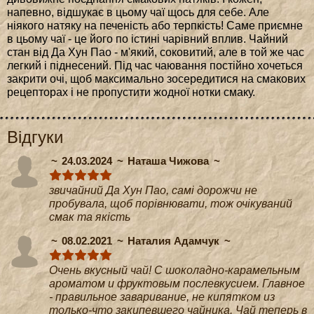
напевно, відшукає в цьому чаї щось для себе. Але
ніякого натяку на печеність або терпкість! Cаме приємне
в цьому чаї - це його по істині чарівний вплив. Чайний
стан від Да Хун Пао - м'який, соковитий, але в той же час
легкий і піднесений. Під час чаювання постійно хочеться
закрити очі, щоб максимально зосередитися на смакових
рецепторах і не пропустити жодної нотки смаку.
Відгуки
24.03.2024
Наташа Чижова
звичайний Да Хун Пао, самі дорожчи не
пробувала, щоб порівнювати, тож очікуваний
смак та якість
08.02.2021
Наталия Адамчук
Очень вкусный чай! С шоколадно-карамельным
ароматом и фруктовым послевкусием. Главное
- правильное заваривание, не кипятком из
только-что закипевшего чайника. Чай теперь в