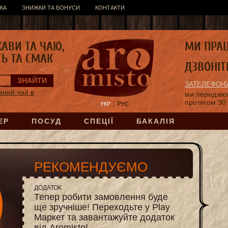
КА
ЗНИЖКИ ТА БОНУСИ
КОНТАКТИ
КАВИ ТА ЧАЮ,
МИ ПРА
ТЬ ТА СМАК
ДЗВОНІТ
ЗАТЕЛЕФОНУ
аний чай в
ми передзв
протягом 30
УКР
РУС
ЕР
ПОСУД
СПЕЦІЇ
БАКАЛІЯ
РЕКОМЕНДУЄМО
ДОДАТОК
Тепер робити замовлення буде
ще зручніше! Переходьте у Play
Маркет та завантажуйте додаток
від Aromisto!