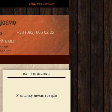
ВХІД / РЕЄСТРАЦІЯ
ЦЮЄМО
Ь
+38 (093) 866 02 22
ЙТЕ МЕНІ
онимо
 хвилин
ВАШІ ПОКУПКИ
У кошику немає товарів