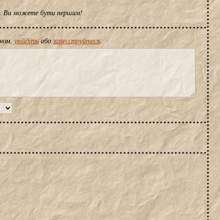
ів. Ви можете бути першим!
іном,
увійдіть
або
зареєструйтеся
.