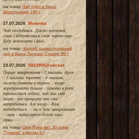
на товар
Чай пуер в банці
Шоколадний 100 г
27.07.2026
Molenka
Чай сподобався. Дійсно копчений
смак і відчувається смак чорносливу.
Буду замовляти і далі.
на товар
Чорний ароматизований
чай в банці Лапсанг Сушонг 80 г
23.07.2026
5923955@ukr.net
Перше заварювання - 2 хвилини, друге
- 3 хвилини, треттє - 4 хвилини,
можно зливати в термос - якщо
перетримати більше - гіркота в роті
тримається годину, чай має свій
шарм - але прицьому має свої
витрибеньки. Але якщо - Вам
подобається . - на п"яте заварювання
- смак - вибагливого білого чаю-
гірко...
на товар
Шен Пуер вит. 30 років
"Гурман" з рисом 6 г