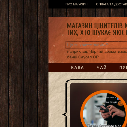
ПРО МАГАЗИН
ОПЛАТА ТА ДОСТАВ
МАГАЗИН ЦІНИТЕЛІВ 
ТИХ, ХТО ШУКАЄ ЯКІС
наприклад,
Чорний ароматизов
банці Саусеп ОР
КАВА
ЧАЙ
ПУ