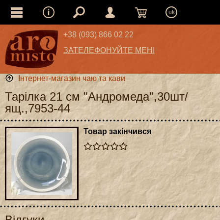
uk
+38 (093) 866 02 22
ЗАТЕЛЕФОНУЙТЕ МЕНІ
Інтернет-магазин чаю та кави
Тарілка 21 см "Андромеда",30шт/
ящ.,7953-44
Товар закінчився
Відгуки