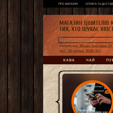
ПРО МАГАЗИН
ОПЛАТА ТА ДОСТАВ
МАГАЗИН ЦІНИТЕЛІВ 
ТИХ, ХТО ШУКАЄ ЯКІС
наприклад,
Дошка-підставка 20,
сет", 80 шт/ящ, 8030-317
КАВА
ЧАЙ
ПУ