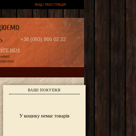
ВХІД / РЕЄСТРАЦІЯ
ЦЮЄМО
Ь
+38 (093) 866 02 22
ЙТЕ МЕНІ
онимо
 хвилин
ВАШІ ПОКУПКИ
У кошику немає товарів