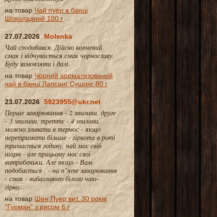
на товар
Чай пуер в банці
Шоколадний 100 г
27.07.2026
Molenka
Чай сподобався. Дійсно копчений
смак і відчувається смак чорносливу.
Буду замовляти і далі.
на товар
Чорний ароматизований
чай в банці Лапсанг Сушонг 80 г
23.07.2026
5923955@ukr.net
Перше заварювання - 2 хвилини, друге
- 3 хвилини, треттє - 4 хвилини,
можно зливати в термос - якщо
перетримати більше - гіркота в роті
тримається годину, чай має свій
шарм - але прицьому має свої
витрибеньки. Але якщо - Вам
подобається . - на п"яте заварювання
- смак - вибагливого білого чаю-
гірко...
на товар
Шен Пуер вит. 30 років
"Гурман" з рисом 6 г