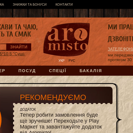
КА
ЗНИЖКИ ТА БОНУСИ
КОНТАКТИ
КАВИ ТА ЧАЮ,
МИ ПРА
ТЬ ТА СМАК
ДЗВОНІТ
ЗАТЕЛЕФОНУ
5*10,5 "Суші-
ми передзв
протягом 30
УКР
РУС
ЕР
ПОСУД
СПЕЦІЇ
БАКАЛІЯ
РЕКОМЕНДУЄМО
ДОДАТОК
Тепер робити замовлення буде
ще зручніше! Переходьте у Play
Маркет та завантажуйте додаток
від Aromisto!