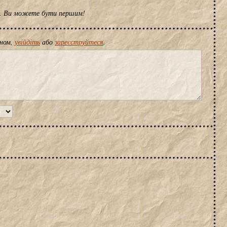
ів. Ви можете бути першим!
іном,
увійдіть
або
зареєструйтеся
.