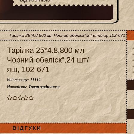
→
Тарілка 25*4.8,800 мл Чорний обеліск",24 шт/ящ, 102-671
Тарілка 25*4.8,800 мл
Чорний обеліск",24 шт/
ящ, 102-671
Код товару:
11112
Наявність:
Товар закінчився
ВІДГУКИ