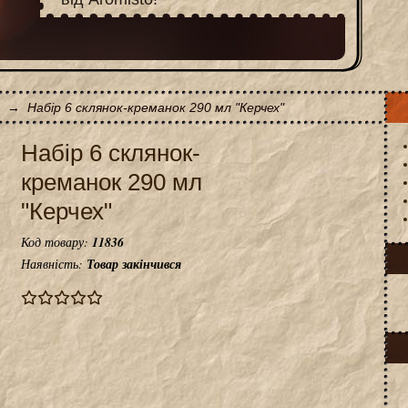
→
Набір 6 склянок-креманок 290 мл "Керчех"
Набір 6 склянок-
креманок 290 мл
"Керчех"
Код товару:
11836
Наявність:
Товар закінчився