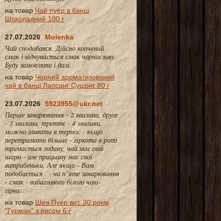
на товар
Чай пуер в банці
Шоколадний 100 г
27.07.2026
Molenka
Чай сподобався. Дійсно копчений
смак і відчувається смак чорносливу.
Буду замовляти і далі.
на товар
Чорний ароматизований
чай в банці Лапсанг Сушонг 80 г
23.07.2026
5923955@ukr.net
Перше заварювання - 2 хвилини, друге
- 3 хвилини, треттє - 4 хвилини,
можно зливати в термос - якщо
перетримати більше - гіркота в роті
тримається годину, чай має свій
шарм - але прицьому має свої
витрибеньки. Але якщо - Вам
подобається . - на п"яте заварювання
- смак - вибагливого білого чаю-
гірко...
на товар
Шен Пуер вит. 30 років
"Гурман" з рисом 6 г