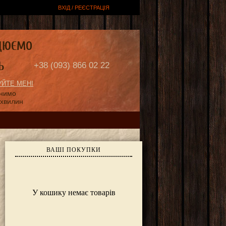
ВХІД / РЕЄСТРАЦІЯ
ЦЮЄМО
Ь
+38 (093) 866 02 22
ЙТЕ МЕНІ
онимо
 хвилин
ВАШІ ПОКУПКИ
У кошику немає товарів