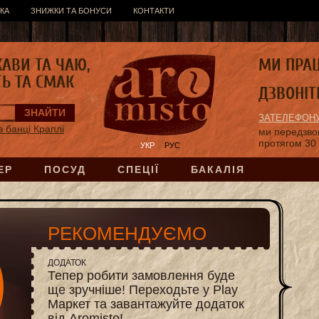
КА
ЗНИЖКИ ТА БОНУСИ
КОНТАКТИ
КАВИ ТА ЧАЮ,
МИ ПРА
ТЬ ТА СМАК
ДЗВОНІТ
ЗАТЕЛЕФОНУ
 банці Краплі
ми передзв
протягом 30
УКР
РУС
ЕР
ПОСУД
СПЕЦІЇ
БАКАЛІЯ
РЕКОМЕНДУЄМО
ДОДАТОК
Тепер робити замовлення буде
ще зручніше! Переходьте у Play
Маркет та завантажуйте додаток
від Aromisto!