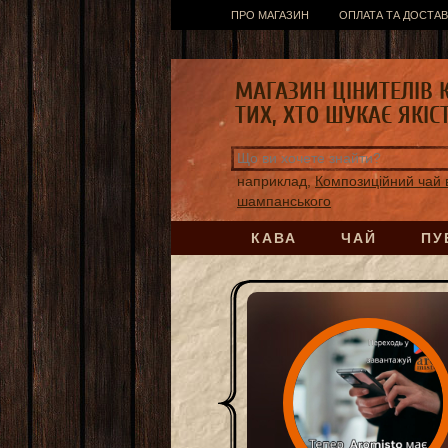
ПРО МАГАЗИН
ОПЛАТА ТА ДОСТАВ
МАГАЗИН ЦІНИТЕЛІВ 
ТИХ, ХТО ШУКАЄ ЯКІС
наприклад,
Композиційний чай в
шампанського
КАВА
ЧАЙ
ПУ