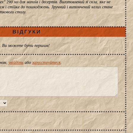
" 290 мл для напоїв і десертів. Виготовлений зі скла, яке не
оєм і стійке до пошкоджень. Зручний і витончений келих стане
ткового столу.
ВІДГУКИ
ів. Ви можете бути першим!
іном,
увійдіть
або
зареєструйтеся
.