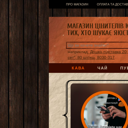
ПРО МАГАЗИН
ОПЛАТА ТА ДОСТАВ
МАГАЗИН ЦІНИТЕЛІВ 
ТИХ, ХТО ШУКАЄ ЯКІС
наприклад,
Дошка-підставка 20,
сет", 80 шт/ящ, 8030-317
КАВА
ЧАЙ
ПУ