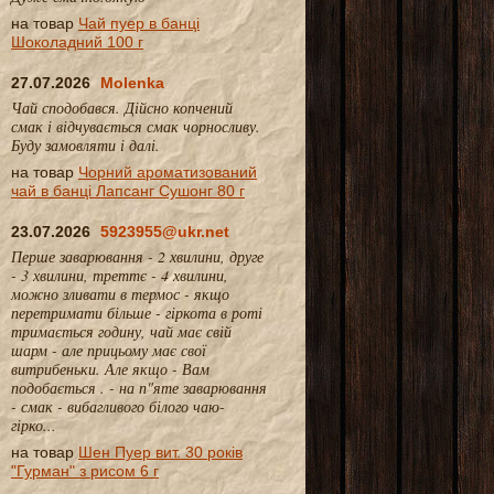
на товар
Чай пуер в банці
Шоколадний 100 г
27.07.2026
Molenka
Чай сподобався. Дійсно копчений
смак і відчувається смак чорносливу.
Буду замовляти і далі.
на товар
Чорний ароматизований
чай в банці Лапсанг Сушонг 80 г
23.07.2026
5923955@ukr.net
Перше заварювання - 2 хвилини, друге
- 3 хвилини, треттє - 4 хвилини,
можно зливати в термос - якщо
перетримати більше - гіркота в роті
тримається годину, чай має свій
шарм - але прицьому має свої
витрибеньки. Але якщо - Вам
подобається . - на п"яте заварювання
- смак - вибагливого білого чаю-
гірко...
на товар
Шен Пуер вит. 30 років
"Гурман" з рисом 6 г