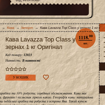
→
Кава
→
Імпорт
→
Кава Lavazza Top Class у зернах 1 кг Ори
00
1118.
Кава Lavazza Top Class у
шт.
зернах 1 кг Оригінал
Код товару:
12023
Наявність:
В наявності
У КОШИК
 арабіки та 10% робусти, середньої обсмажування. Кава має
, фруктів і післясмак гіркого какао. Географія кави: натуральна
ита індійська арабіка та робуста з острова Ява. Такий купаж