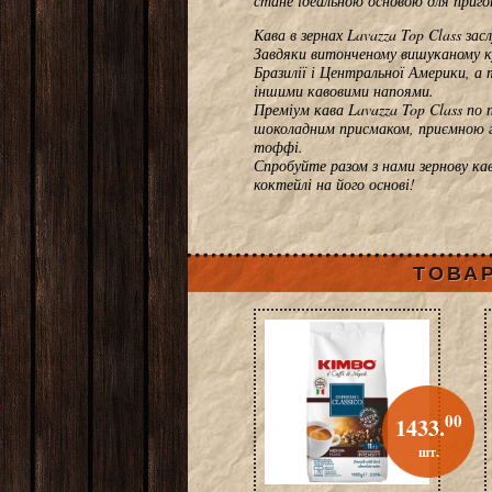
стане ідеальною основою для приго
Кава в зернах Lavazza Top Class за
Завдяки витонченому вишуканому ку
Бразилії і Центральної Америки, а 
іншими кавовими напоями.
Преміум кава Lavazza Top Class по
шоколадним присмаком, приємною г
тоффі.
Спробуйте разом з нами зернову кав
коктейлі на його основі!
ТОВАР
00
1433.
шт.