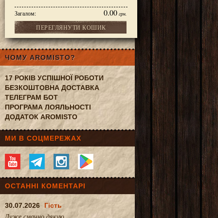
0.00
Загалом:
грн.
ПЕРЕГЛЯНУТИ КОШИК
гінал
ЧОМУ AROMISTO?
17 РОКІВ УСПІШНОЇ РОБОТИ
БЕЗКОШТОВНА ДОСТАВКА
ТЕЛЕГРАМ БОТ
ПРОГРАМА ЛОЯЛЬНОСТІ
ДОДАТОК AROMISTO
МИ В СОЦМЕРЕЖАХ
ОСТАННІ КОМЕНТАРІ
30.07.2026
Гість
Дуже смачно.дякую