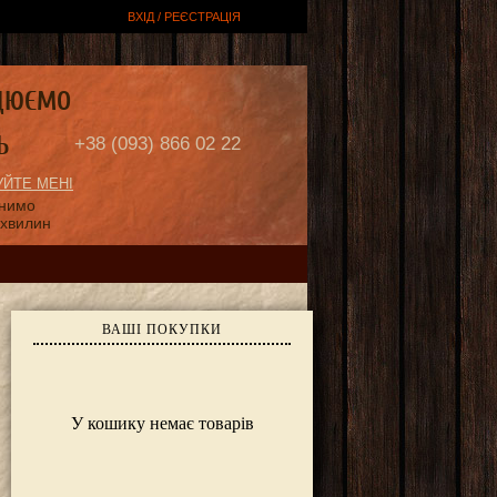
ВХІД / РЕЄСТРАЦІЯ
ЦЮЄМО
Ь
+38 (093) 866 02 22
ЙТЕ МЕНІ
онимо
 хвилин
ВАШІ ПОКУПКИ
У кошику немає товарів