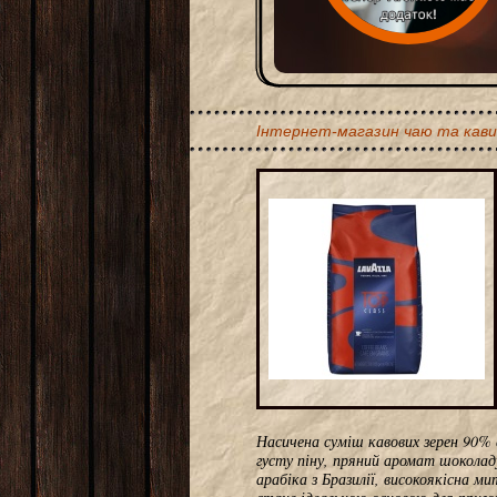
Інтернет-магазин чаю та кави
Насичена суміш кавових зерен 90%
густу піну, пряний аромат шоколаду
арабіка з Бразилії, високоякісна м