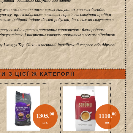
тування ідеального капучіно або латте.
служено входить до числа самих вишуканих кавових блендів.
пажу, що складається з елітних сортів високогірної арабіки
також добірної індонезійської робусти, його важко сплутати з
 праву володіє аристократичним характером: благородним
іркуватістю і насиченим кавовим ароматом з легким відтінком
у Lavazza Top Class - класичний італійський еспресо або фірмові
И З ЦІЄЇ Ж КАТЕГОРІЇ
00
00
1305.
1110.
шт.
шт.