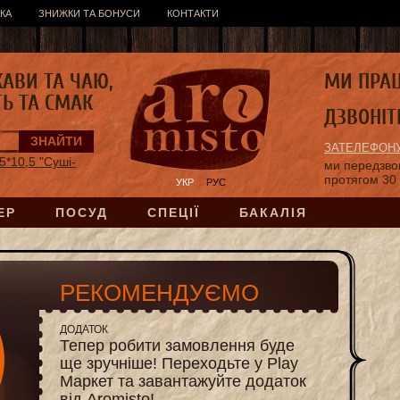
КА
ЗНИЖКИ ТА БОНУСИ
КОНТАКТИ
КАВИ ТА ЧАЮ,
МИ ПРА
ТЬ ТА СМАК
ДЗВОНІТ
ЗАТЕЛЕФОНУ
5*10,5 "Суші-
ми передзв
протягом 30
УКР
РУС
ЕР
ПОСУД
СПЕЦІЇ
БАКАЛІЯ
РЕКОМЕНДУЄМО
ДОДАТОК
Тепер робити замовлення буде
ще зручніше! Переходьте у Play
Маркет та завантажуйте додаток
від Aromisto!