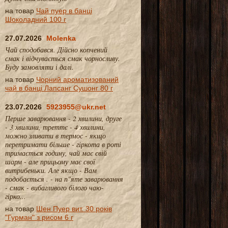
на товар
Чай пуер в банці
Шоколадний 100 г
27.07.2026
Molenka
Чай сподобався. Дійсно копчений
смак і відчувається смак чорносливу.
Буду замовляти і далі.
на товар
Чорний ароматизований
чай в банці Лапсанг Сушонг 80 г
23.07.2026
5923955@ukr.net
Перше заварювання - 2 хвилини, друге
- 3 хвилини, треттє - 4 хвилини,
можно зливати в термос - якщо
перетримати більше - гіркота в роті
тримається годину, чай має свій
шарм - але прицьому має свої
витрибеньки. Але якщо - Вам
подобається . - на п"яте заварювання
- смак - вибагливого білого чаю-
гірко...
на товар
Шен Пуер вит. 30 років
"Гурман" з рисом 6 г