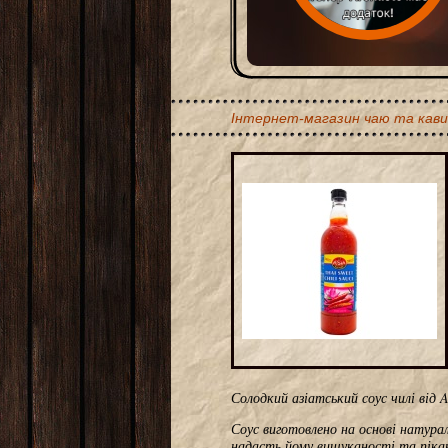
Інтернет-магазин чаю та кави
Солодкий азіатський соус чилі від 
Соус виготовлено на основі натурал
надасть йому вишуканості та піка