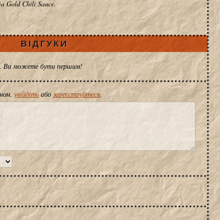
a Gold Chili Sauce.
ВІДГУКИ
ів. Ви можете бути першим!
іном,
увійдіть
або
зареєструйтеся
.