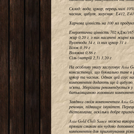
Склад: вода, цукор, перець чилі 10
часник, цибуля, загусник: Е412, Е
Харчова цінність на 100 мл продук
Енергетична цінність 702 кДж/165
жир 0,20 г, з них насичені жирні ки
Вуглеводи 34 г, із них цукор 31 г
Білок 0,39 г
Волокна 0,86 г
Сіль (натрій 2,5) 3,20 г
На особливу увагу заслуговує Asia G
консистенції, що буквально тане в 
цукор та часник. Однак цей соус на
компонентів додають ще й цибулю, 
м'ята. Зберігати рекомендується у
батьківщиною головного компонент
Завдяки своїм компонентам Asia Go
речовин, підвищує імунітет. Пере
дієтологами, оскільки добре пригн
Asia Gold Chili Sauce можна викори
пряним смаком він чудово доповнює 
компонентів для приготування різн