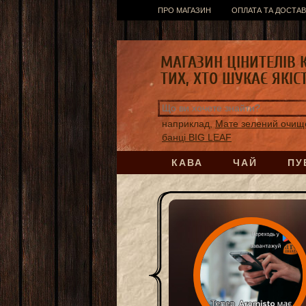
ПРО МАГАЗИН
ОПЛАТА ТА ДОСТАВ
МАГАЗИН ЦІНИТЕЛІВ 
ТИХ, ХТО ШУКАЄ ЯКІС
наприклад,
Мате зелений очищ
банці BIG LEAF
КАВА
ЧАЙ
ПУ