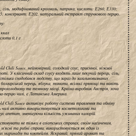
%, сіль, модифікований крохмаль, паприка, кислоти: Е260, Е330;
415; консервант: Е202, натуральний екстракт стручкового перцю.
ту:
 ккал
слоти 0,1 г
old Chili Sauce, неймовірний, солодкий соус, приємної, ніжної
роті. У класичний склад соусу входять лише пекучий перець, сіль,
стільки сподобався людству, що зараз до загальновизнаних
болгарський перець, яблука, томати, всілякі прянощі та навіть
 прохолодному та темному місці. Країна-виробник Австрія, хоча
а-перцю чилі, є Латинська Америка.
ld Chili Sauce активізує роботу системи травлення та обміну
ць чилі активно використовується косметологами та
ічує апетит, зменшуючи кількість уживаних калорій.
стовувати не тільки в азіатських стравах, своїм насиченим,
м'ясні та рибні страви, використовується як один із
их маринадів та коктейлів. Яскравий, пряний аромат та