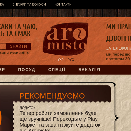
КА
ЗНИЖКИ ТА БОНУСИ
КОНТАКТИ
КАВИ ТА ЧАЮ,
МИ ПРА
ТЬ ТА СМАК
ДЗВОНІТ
ЗАТЕЛЕФОНУ
ений крупний в
ми передзв
протягом 30
УКР
РУС
ЕР
ПОСУД
СПЕЦІЇ
БАКАЛІЯ
РЕКОМЕНДУЄМО
ДОДАТОК
Тепер робити замовлення буде
ще зручніше! Переходьте у Play
Маркет та завантажуйте додаток
від Aromisto!