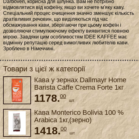
Darboven, корисна для шлунка. Вам не потрібно
відмовлятися від кофеїну, якщо ви хочете м'яку каву.
Спеціальний процес очищення значно зменшує кількість
дратівливих речовин, що виділяються під час
обсмажування кави, зберігаючи при цьому кофеїн і
дозволяючи стимулюючому ефекту виявитися повною
мірою. Завдяки цим особливостям IDEE KAFFEE має
відмінну репутацію серед вимогливих любителів кави.
Зроблено в Німеччині.
Товари з цієї ж категорії
Кава у зернах Dallmayr Home
Barista Caffe Crema Forte 1кг
1178.
00
шт.
Кава Monterico Bolivia 100 %
Arabica 1кг,(зерно)
1418.
00
шт.