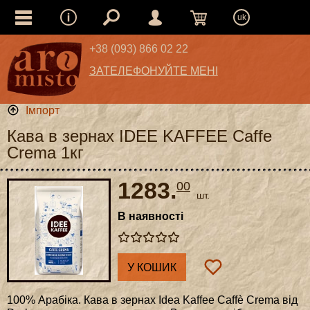
uk
+38 (093) 866 02 22
ЗАТЕЛЕФОНУЙТЕ МЕНІ
Імпорт
Кава в зернах IDEE KAFFEE Caffe
Crema 1кг
1283.
00
шт.
В наявності
У КОШИК
100% Арабіка. Кава в зернах Idea Kaffee Caffè Crema від