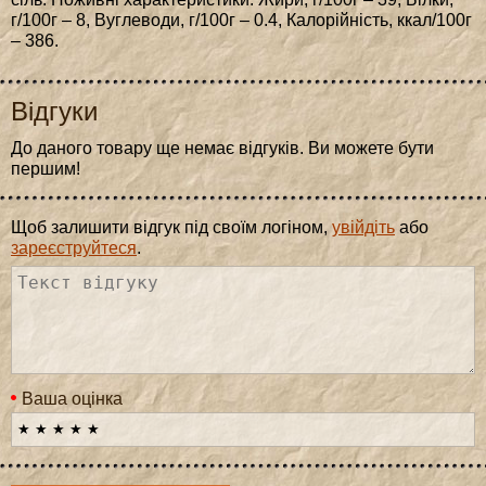
г/100г – 8, Вуглеводи, г/100г – 0.4, Калорійність, ккал/100г
– 386.
Відгуки
До даного товару ще немає відгуків. Ви можете бути
першим!
Щоб залишити відгук під своїм логіном,
увійдіть
або
зареєструйтеся
.
Ваша оцінка