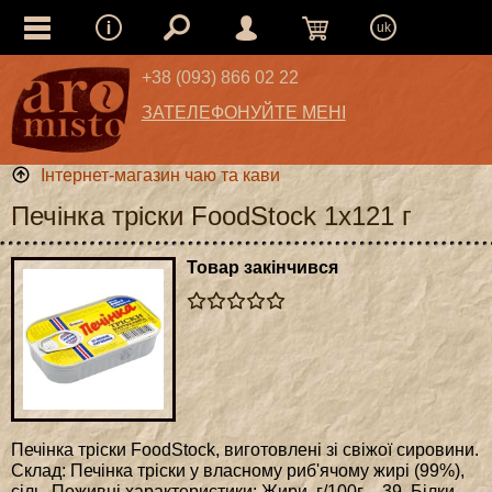
uk
+38 (093) 866 02 22
ЗАТЕЛЕФОНУЙТЕ МЕНІ
Інтернет-магазин чаю та кави
Печінка тріски FoodStock 1х121 г
Товар закінчився
Печінка тріски FoodStock, виготовлені зі свіжої сировини.
Склад: Печінка тріски у власному риб'ячому жирі (99%),
сіль. Поживні характеристики: Жири, г/100г – 39, Білки,