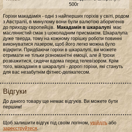
500г
Горіхи макадамія - одні з найперших горіхів у світі, родом
з Австралії, в минулому вони були валютою аборигенів
до приходу європейців.
Макадамія в шкаралупі
має
маслянистий смак з шоколадним присмаком. Шкаралупа
дуже тверда, тому на кожному горішку роботи повинні
виконуватися лазером, щоб його легко можна було
відкрити. Придбаючи горіхи в шкаралупі, ви можете
отримати не тільки різноманітні емоції, але й трохи
розважитися, сидячи вдома перед телевізором. Крім
того, макадамія в шкаралупі - дорогі горіхи, які стануть
для вас незабутнім фітнес-делікатесом.
Відгуки
До даного товару ще немає відгуків. Ви можете бути
першим!
Щоб залишити відгук під своїм логіном,
увійдіть
або
зареєструйтеся
.