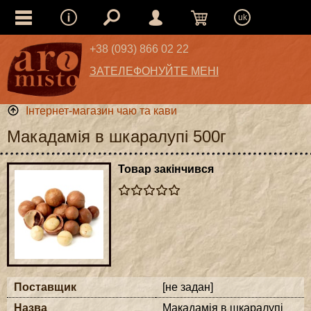
uk
+38 (093) 866 02 22
ЗАТЕЛЕФОНУЙТЕ МЕНІ
Інтернет-магазин чаю та кави
Макадамія в шкаралупі 500г
Товар закінчився
Поставщик
[не задан]
Назва
Макадамія в шкаралупі