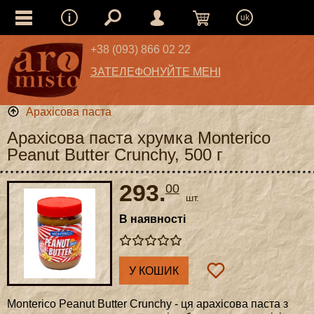
uk
+38 (093) 866 02 22
ЗАТЕЛЕФОНУЙТЕ МЕНІ
Арахісова паста
Арахісова паста хрумка Monterico
Peanut Butter Crunchy, 500 г
293.
00
шт.
В наявності
У КОШИК
Monterico Peanut Butter Crunchy - ця арахісова паста з