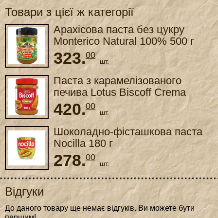
Товари з цієї ж категорії
Арахісова паста без цукру
Monterico Natural 100% 500 г
323.
00
шт.
Паста з карамелізованого
печива Lotus Biscoff Crema
Galetta 400 г
420.
00
шт.
Шоколадно-фісташкова паста
Nocilla 180 г
278.
00
шт.
Відгуки
До даного товару ще немає відгуків. Ви можете бути
першим!