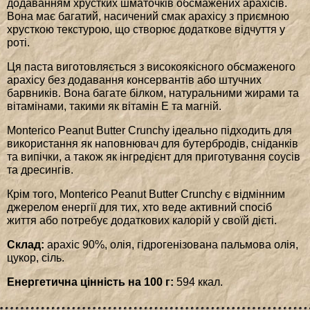
додаванням хрустких шматочків обсмажених арахісів.
Вона має багатий, насичений смак арахісу з приємною
хрусткою текстурою, що створює додаткове відчуття у
роті.
Ця паста виготовляється з високоякісного обсмаженого
арахісу без додавання консервантів або штучних
барвників. Вона багате білком, натуральними жирами та
вітамінами, такими як вітамін Е та магній.
Monterico Peanut Butter Crunchy ідеально підходить для
використання як наповнювач для бутербродів, сніданків
та випічки, а також як інгредієнт для приготування соусів
та дресингів.
Крім того, Monterico Peanut Butter Crunchy є відмінним
джерелом енергії для тих, хто веде активний спосіб
життя або потребує додаткових калорій у своїй дієті.
Склад:
арахіс 90%, олія, гідрогенізована пальмова олія,
цукор, сіль.
Енергетична цінність на 100 г:
594 ккал.