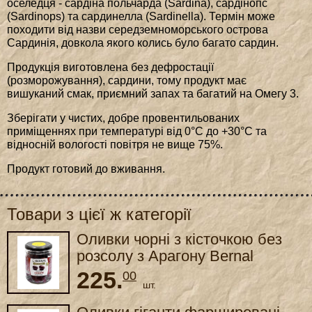
оселедця - сардіна польчарда (Sardina), сардінопс
(Sardinops) та сардинелла (Sardinella). Термін може
походити від назви середземноморського острова
Сардинія, довкола якого колись було багато сардин.
Продукція виготовлена без дефростації
(розморожування), сардини, тому продукт має
вишуканий смак, приємний запах та багатий на Омегу 3.
Зберігати у чистих, добре провентильованих
приміщеннях при температурі від 0°С до +30°С та
відносній вологості повітря не вище 75%.
Продукт готовий до вживання.
Товари з цієї ж категорії
Оливки чорні з кісточкою без
розсолу з Арагону Bernal
Especialidades Aragon, 250 г
225.
00
шт.