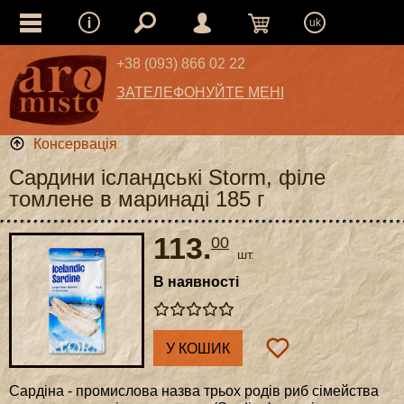
uk
+38 (093) 866 02 22
ЗАТЕЛЕФОНУЙТЕ МЕНІ
Консервація
Сардини ісландські Storm, філе
томлене в маринаді 185 г
113.
00
шт.
В наявності
У КОШИК
Сардіна - промислова назва трьох родів риб сімейства