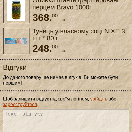
Оливки гіганти фаршировані
перцем Bravo 1000г
368.
00
шт.
Тунець у власному соці NIXE 3
шт * 80 г
248.
00
шт.
Відгуки
До даного товару ще немає відгуків. Ви можете бути
першим!
Щоб залишити відгук під своїм логіном,
увійдіть
або
зареєструйтеся
.