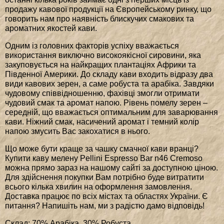
продажу кавової продукції на Європейському ринку, що
говорить нам про наявність блискучих смакових та
ароматних якостей кави.
Одним із головних факторів успіху вважається
використання виключно високоякісної сировини, яка
закуповується на найкращих плантаціях Африки та
Південної Америки. До складу кави входить відразу два
види кавових зерен, а саме робуста та арабіка. Завдяки
чудовому співвідношенню, фахівці змогли отримати
чудовий смак та аромат напою. Рівень помелу зерен –
середній, що вважається оптимальним для заварювання
кави. Ніжний смак, насичений аромат і темний колір
напою змусить Вас закохатися в нього.
Що може бути краще за чашку смачної кави вранці?
Купити каву мелену Pellini Espresso Bar n46 Cremoso
можна прямо зараз на нашому сайті за доступною ціною.
Для здійснення покупки Вам потрібно буде витратити
всього кілька хвилин на оформлення замовлення.
Доставка працює по всіх містах та областях України. Є
питання? Напишіть нам, ми з радістю дамо відповідь!
Склад: 70% Арабіка, 30% Робуста