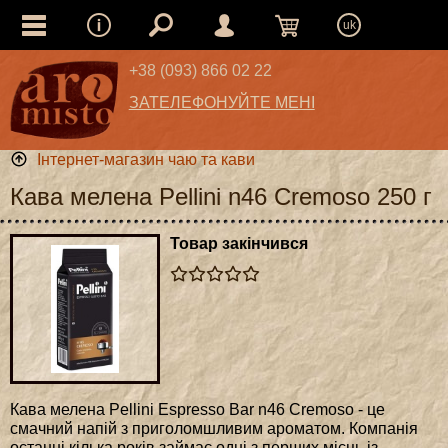
uk
+38 (093) 866 02 22
ЗАТЕЛЕФОНУЙТЕ МЕНІ
Інтернет-магазин чаю та кави
Кава мелена Pellini n46 Cremoso 250 г
Товар закінчився
Кава мелена Pellini Espresso Bar n46 Cremoso - це
смачний напій з приголомшливим ароматом. Компанія
останні кілька років займає одні з перших місць із