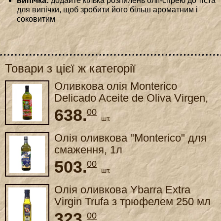
випічка:
додайте кілька розпилень олії-спрею до тіста
для випічки, щоб зробити його більш ароматним і
соковитим
Товари з цієї ж категорії
Оливкова олія Monterico
Delicado Aceite de Oliva Virgen,
1 л
638.
00
шт.
Олія оливкова "Monterico" для
смаження, 1л
503.
00
шт.
Олія оливкова Ybarra Extra
Virgin Trufa з трюфелем 250 мл
323.
00