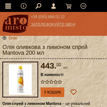
uk
+38 (093) 866 02 22
ЗАТЕЛЕФОНУЙТЕ МЕНІ
Олія
Олія оливкова з лимоном спрей
Mantova 200 мл
443.
00
шт.
В наявності
У КОШИК
Олія-спрей з лимоном Mantova
– це унікальний