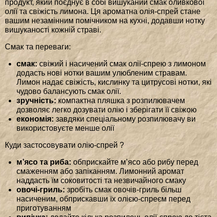
продукт, який поєднує в собі вишуканий смак оливкової
олії та свіжість лимона. Ця ароматна олія-спрей стане
вашим незамінним помічником на кухні, додавши нотку
вишуканості кожній страві.
Смак та переваги:
смак:
свіжий і насичений смак олії-спрею з лимоном
додасть нові нотки вашим улюбленим стравам.
Лимон надає свіжість, кислинку та цитрусові нотки, які
чудово балансують смак олії.
зручність:
компактна пляшка з розпилювачем
дозволяє легко дозувати олію і зберігати її свіжою
економія:
завдяки спеціальному розпилювачу ви
використовуєте менше олії
Куди застосовувати олію-спрей ?
м’ясо та риба:
обприскайте м’ясо або рибу перед
смаженням або запіканням. Лимонний аромат
наддасть їм соковитості та незвичайного смаку
овочі-гриль:
зробіть смак овочів-гриль більш
насиченим, обприскавши їх олією-спреєм перед
приготуванням