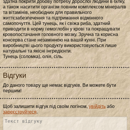
здатна покрити добову потребу дорослої людини в білку,
а також наситити організм повним комплексом мінералів
та вітамінів, необхідних для правильного
життєзабезпечення та підтримання відмінного
самопочуття. Цей тунець, як і свіжа риба, здатний
приводити в норму гемоглобін у крові та покращувати
кровопостачання головного мозку. Зручна та корисна
консерва стане незамінною на вашій кухні. При
виробництві цього продукту використовуються лише
натуральні та якісні інгредієнти.
Тунець (соломка), олія, сіль.
Відгуки
До даного товару ще немає відгуків. Ви можете бути
першим!
Щоб залишити відгук під своїм логіном,
увійдіть
або
зареєструйтеся
.