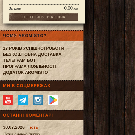
0.00
Загалом:
грн.
ПЕРЕГЛЯНУТИ КОШИК
ersu 225 г
ЧОМУ AROMISTO?
17 РОКІВ УСПІШНОЇ РОБОТИ
БЕЗКОШТОВНА ДОСТАВКА
ТЕЛЕГРАМ БОТ
ПРОГРАМА ЛОЯЛЬНОСТІ
ДОДАТОК AROMISTO
МИ В СОЦМЕРЕЖАХ
ОСТАННІ КОМЕНТАРІ
30.07.2026
Гість
Дуже смачно.дякую