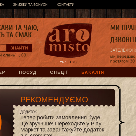
КА
ЗНИЖКИ ТА БОНУСИ
КОНТАКТИ
КАВИ ТА ЧАЮ,
МИ ПРА
ТЬ ТА СМАК
ДЗВОНІТ
ЗАТЕЛЕФОНУ
 олень", , 60
ми передзв
протягом 30
УКР
РУС
ЕР
ПОСУД
СПЕЦІЇ
БАКАЛІЯ
РЕКОМЕНДУЄМО
ДОДАТОК
Тепер робити замовлення буде
ще зручніше! Переходьте у Play
Маркет та завантажуйте додаток
від Aromisto!