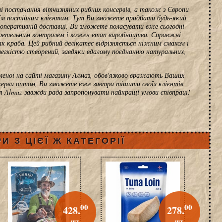
і постачання вітчизняних рибних консервів, а також з Європи
оїм постійним клієнтам. Тут Ви зможете придбати будь-який
ки оперативній доставці, Ви зможете поласувати вже сьогодні
ретельним контролем і кожен етап виробництва. Справжні
к краба. Цей рибний делікатес відрізняється ніжним смаком і
легкістю створений, завдяки вдалому поєднанню натуральних,
вленої на сайті магазину Алмаз, обов'язково вражають Ваших
нсерви оптом, Ви зможете вже завтра тішити своїх клієнтів
ія Almaz завжди рада запропонувати найкращі умови співпраці!
И З ЦІЄЇ Ж КАТЕГОРІЇ
00
00
428.
278.
шт.
шт.