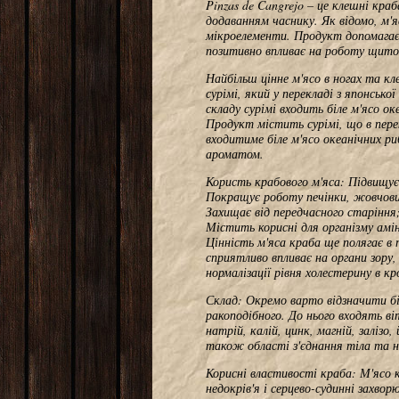
Pinzas de Cangrejo – це клешні кра
додаванням часнику. Як відомо, м'
мікроелементи. Продукт допомагає 
позитивно впливає на роботу щито
Найбільш цінне м'ясо в ногах та к
сурімі, який у перекладі з японсько
складу сурімі входить біле м'ясо о
Продукт містить сурімі, що в перек
входитиме біле м'ясо океанічних ри
ароматом.
Користь крабового м'яса: Підвищує 
Покращує роботу печінки, жовчовив
Захищає від передчасного старіння
Містить корисні для організму амі
Цінність м'яса краба ще полягає в 
сприятливо впливає на органи зору
нормалізації рівня холестерину в кро
Склад: Окремо варто відзначити бі
ракоподібного. До нього входять в
натрій, калій, цинк, магній, залізо,
також області з'єднання тіла та н
Корисні властивості краба: М'яс
недокрів'я і серцево-судинні захво