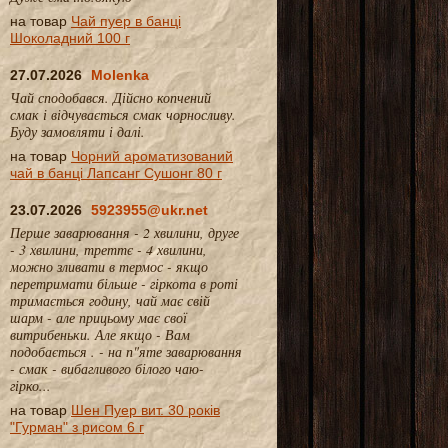
на товар
Чай пуер в банці
Шоколадний 100 г
27.07.2026
Molenka
Чай сподобався. Дійсно копчений
смак і відчувається смак чорносливу.
Буду замовляти і далі.
на товар
Чорний ароматизований
чай в банці Лапсанг Сушонг 80 г
23.07.2026
5923955@ukr.net
Перше заварювання - 2 хвилини, друге
- 3 хвилини, треттє - 4 хвилини,
можно зливати в термос - якщо
перетримати більше - гіркота в роті
тримається годину, чай має свій
шарм - але прицьому має свої
витрибеньки. Але якщо - Вам
подобається . - на п"яте заварювання
- смак - вибагливого білого чаю-
гірко...
на товар
Шен Пуер вит. 30 років
"Гурман" з рисом 6 г