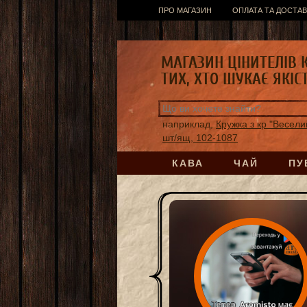
ПРО МАГАЗИН
ОПЛАТА ТА ДОСТАВ
МАГАЗИН ЦІНИТЕЛІВ 
ТИХ, ХТО ШУКАЄ ЯКІС
наприклад,
Кружка з кр "Веселий
шт/ящ, 102-1087
КАВА
ЧАЙ
ПУ