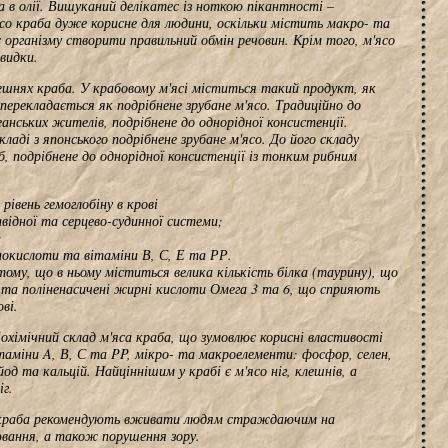
ба в олії. Вишуканий делікатес із ноткою пікантності –
ясо краба дуже корисне для людини, оскільки містить макро- та
організму створити правильний обмін речовин. Крім того, м'ясо
видки.
лешнях краба. У крабовому м'ясі міститься такий продукт, як
ї перекладається як подрібнене зрубане м'ясо. Традиційно до
кеанських жителів, подрібнене до однорідної консистенції.
ладі з японського подрібнене зрубане м'ясо. До його складу
б, подрібнене до однорідної консистенції із тонким рибним
рівень гемоглобіну в крові
ідної та серцево-судинної системи;
;
нокислоти та вітаміни В, С, Е та РР.
тому, що в ньому міститься велика кількість білка (таурину), що
, та поліненасичені жирні кислоти Омега 3 та 6, що сприяють
ві.
охімічний склад м'яса краба, що зумовлює корисні властивості
ітаміни A, В, С та PP, мікро- та макроелементи: фосфор, селен,
 йод та кальцій. Найціннішим у крабі є м'ясо ніг, клешнів, а
іг.
о краба рекомендують вживати людям страждаючим на
рювання, а також порушення зору.