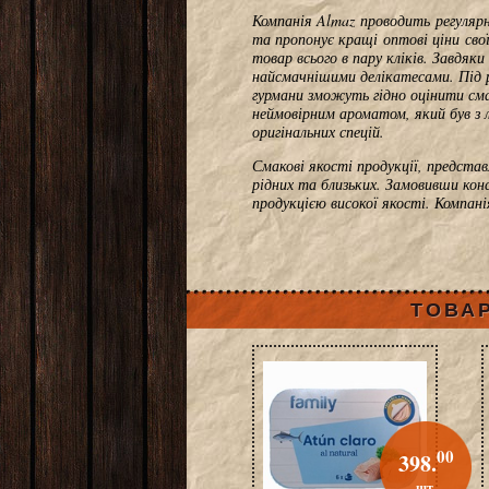
Компанія Almaz проводить регулярн
та пропонує кращі оптові ціни св
товар всього в пару кліків. Завдя
найсмачнішими делікатесами. Під 
гурмани зможуть гідно оцінити сма
неймовірним ароматом, який був з 
оригінальних спецій.
Смакові якості продукції, предста
рідних та близьких. Замовивши ко
продукцією високої якості. Компан
ТОВАР
00
398.
шт.