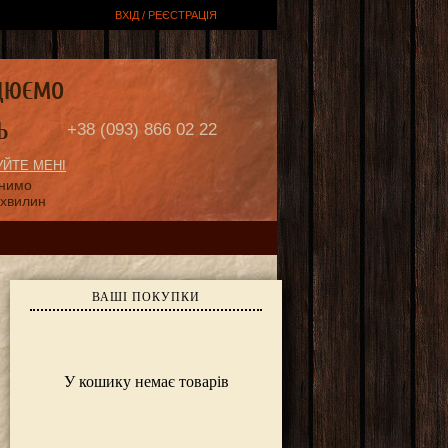
ВХІД / РЕЄСТРАЦІЯ
ЦЮЄМО
Ь
+38 (093) 866 02 22
ЙТЕ МЕНІ
онимо
 хвилин
ВАШІ ПОКУПКИ
У кошику немає товарів