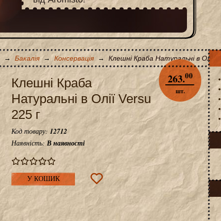
→
Бакалія
→
Консервація
→
Клешні Краба Натуральні в Олії V
00
263.
Клешні Краба
шт.
Натуральні в Олії Versu
225 г
Код товару:
12712
Наявність:
В наявності
У КОШИК