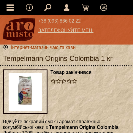
uk
+38 (093) 866 02 22
ЗАТЕЛЕФОНУЙТЕ МЕНІ
Інтернет-магазин чаю та кави
Tempelmann Origins Colombia 1 кг
Товар закінчився
Відчуйте яскравий смак і аромат справжньої
колумбійської кави з
Tempelmann Origins Colombia
.
Добірна 100% арабіка, вирощена на високогірних