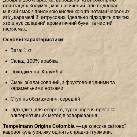
плантаціях Колумбії, має насичений, але водночас
м’який смак з приємною кислинкою та нотами червоних
ягід, карамелі й цитрусових. Ідеально підходить для тих,
хто цінує складний ароматичний букет та чистий
післясмак.
Основні характеристики:
Вага: 1 кг
Склад: 100% арабіка
Походження: Колумбія
Смак: збалансований, з фруктово-ягідними та
карамельними нотками
Ступінь обсмаження: середній
Підходить для еспресо, турки, френч-преса та
альтернативних методів заварювання
Tempelmann Origins Colombia
— це класика світової
кавової культури, яку оцінять справжні гурмани.