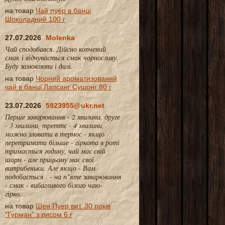
на товар
Чай пуер в банці
Шоколадний 100 г
27.07.2026
Molenka
Чай сподобався. Дійсно копчений
смак і відчувається смак чорносливу.
Буду замовляти і далі.
на товар
Чорний ароматизований
чай в банці Лапсанг Сушонг 80 г
23.07.2026
5923955@ukr.net
Перше заварювання - 2 хвилини, друге
- 3 хвилини, треттє - 4 хвилини,
можно зливати в термос - якщо
перетримати більше - гіркота в роті
тримається годину, чай має свій
шарм - але прицьому має свої
витрибеньки. Але якщо - Вам
подобається . - на п"яте заварювання
- смак - вибагливого білого чаю-
гірко...
на товар
Шен Пуер вит. 30 років
"Гурман" з рисом 6 г