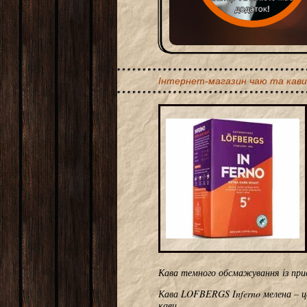
Інтернет-магазин чаю та кави
Кава темного обсмажування із при
Кава LOFBERGS Inferno мелена – це 
кави.