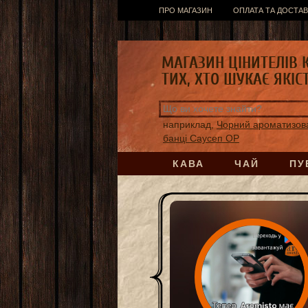
ПРО МАГАЗИН
ОПЛАТА ТА ДОСТАВ
МАГАЗИН ЦІНИТЕЛІВ 
ТИХ, ХТО ШУКАЄ ЯКІС
наприклад,
Чорний ароматизов
банці Саусеп ОР
КАВА
ЧАЙ
ПУ