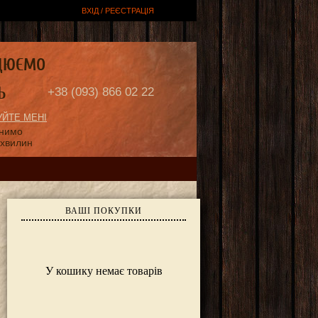
ВХІД / РЕЄСТРАЦІЯ
ЦЮЄМО
Ь
+38 (093) 866 02 22
ЙТЕ МЕНІ
онимо
 хвилин
ВАШІ ПОКУПКИ
У кошику немає товарів