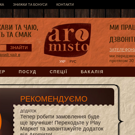
КА
ЗНИЖКИ ТА БОНУСИ
КОНТАКТИ
КАВИ ТА ЧАЮ,
МИ ПРА
ТЬ ТА СМАК
ДЗВОНІТ
ЗАТЕЛЕФОНУ
аний чай в
ми передзв
протягом 30
УКР
РУС
ЕР
ПОСУД
СПЕЦІЇ
БАКАЛІЯ
РЕКОМЕНДУЄМО
ДОДАТОК
Тепер робити замовлення буде
ще зручніше! Переходьте у Play
Маркет та завантажуйте додаток
від Aromisto!