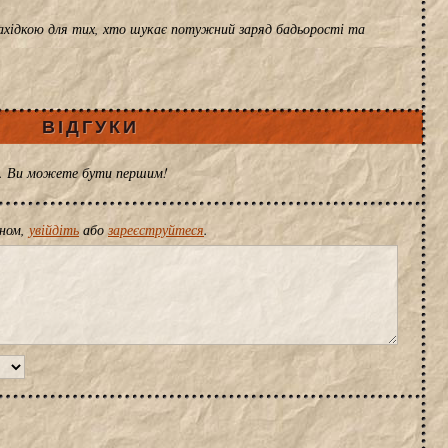
хідкою для тих, хто шукає потужний заряд бадьорості та
ВІДГУКИ
ів. Ви можете бути першим!
іном,
увійдіть
або
зареєструйтеся
.