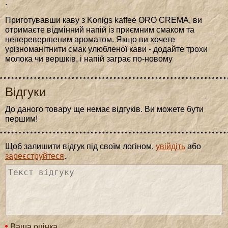
.
Приготувавши каву з Konigs kaffee ORO CREMA, ви
отримаєте відмінний напій із приємним смаком та
неперевершеним ароматом. Якщо ви хочете
урізноманітнити смак улюбленої кави - додайте трохи
молока чи вершків, і напій заграє по-новому
Відгуки
До даного товару ще немає відгуків. Ви можете бути
першим!
Щоб залишити відгук під своїм логіном,
увійдіть
або
зареєструйтеся
.
Ваша оцінка